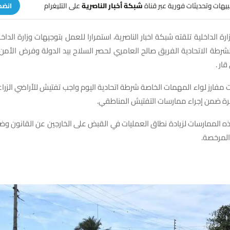
تنبيهات وتحديثات فورية عبر قناة
شبكة أخبار الناصرية
على التليغرام
انضم
ارة الداخلية تلقته شبكة اخبار الناصرية، استمرارا للعمل بتوجيهات وزارة الداخ
شرطة الاتحادية الفريق صالح العامري لحصر السلاح بيد الدولة وفرض الأمن
ار .
فارز لواء المهمات الخاصة شرطة اتحادية اليوم واجب تفتيش للأراضي الزراع
ة ضمن إجراء ممارسات التفتيش المناطقي.
ه الممارسات لزيادة نطاق العمليات في القبض على الخارجين عن القانون وض
المرخصة.