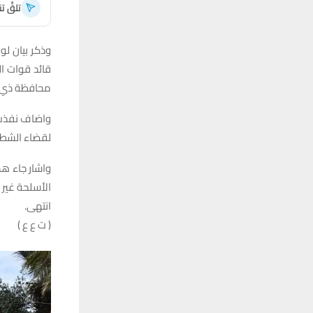
تلقَّ 
وذكر بيان لوز
قائد قوات ال
محافظة ذي ق
واضاف نفذت م
لقضاء الشطر
واشار جاء هذ
الأسلحة غير 
انتهى.
( ت ع ع )