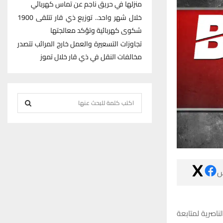
منزلها في حريق ناجم عن تماس كهربائي
خلال شهر واحد.. توزيع ذي قار تتلقى 1900
شكوى كهربائية وتؤكد معالجتها
تجاوزات التسعيرة والعمل خارج المرائب تتصدر
مخالفات النقل في ذي قار خلال تموز
S
e
S
a
r
E
c
h
A

f
R
o
r
C
:
كشف مصدر امني 
H