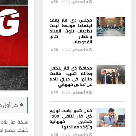
8 أغسطس، 2026
0
مجلس ذي قار يعقد
اجتماعا موسعا لبحث
تداعيات تلوث المياه
وانتظار نتائج
الفحوصات
8 أغسطس، 2026
0
محافظ ذي قار يتكفل
بعائلة شهيد فقدت
منزلها في حريق ناجم
عن تماس كهربائي
8 أغسطس، 2026
0
🔔 كن أول من
خلال شهر واحد.. توزيع
ذي قار تتلقى 1900
شكوى كهربائية
شبكة اخبار الناصر
وتؤكد معالجتها
كشف مصدر امني ف
8 أغسطس، 2026
0