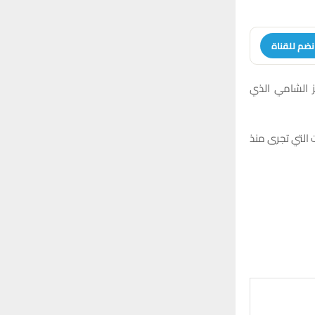
نضم للقناة
ز الشامي الذي
 التي تجرى منذ