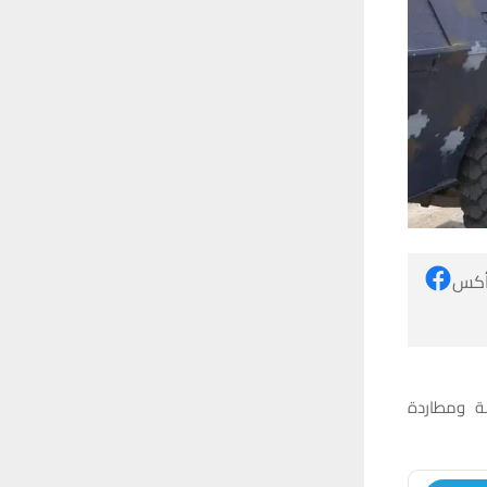
 أكس
صة ومطاردة