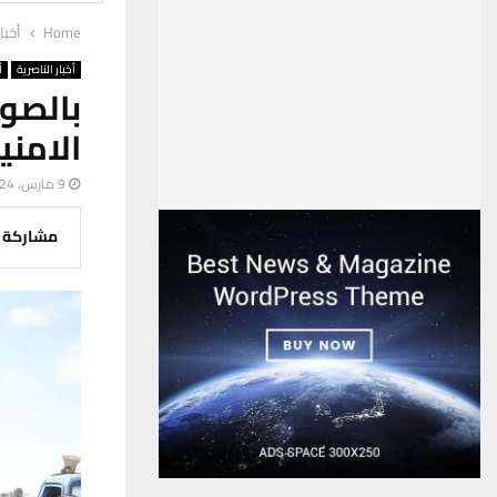
Home
أخبا
أخبار الناصرية
أ
بالصو
الامن
9 مارس، 2024
مشاركة