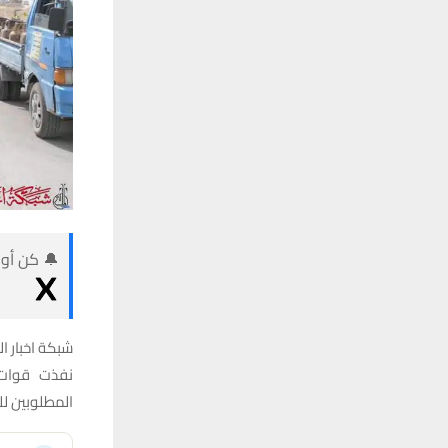
🔔 كن أول
شبكة اخبار ال
نفذت قوات ا
المطلوبين ل