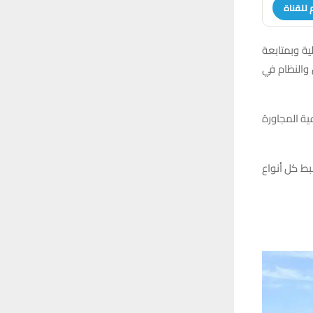
 للقناة
لية وبمتابعة
 والنظام في
ية المجاورة
بط كل أنواع