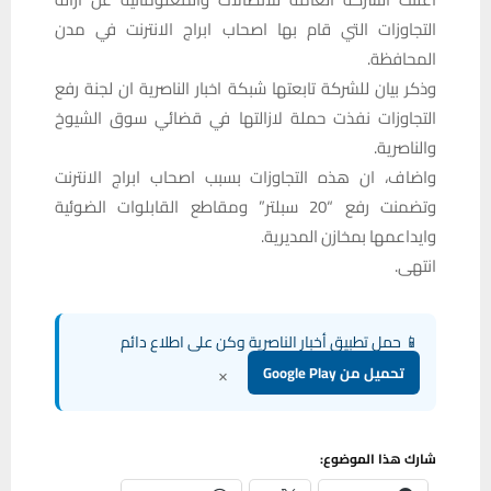
التجاوزات التي قام بها اصحاب ابراج الانترنت في مدن
المحافظة.
وذكر بيان للشركة تابعتها شبكة اخبار الناصرية ان لجنة رفع
التجاوزات نفذت حملة لازالتها في قضائي سوق الشيوخ
والناصرية.
واضاف، ان هذه التجاوزات بسبب اصحاب ابراج الانترنت
وتضمنت رفع “20 سبلتر” ومقاطع القابلوات الضوئية
وايداعمها بمخازن المديرية.
انتهى.
📱 حمل تطبيق أخبار الناصرية وكن على اطلاع دائم
×
تحميل من Google Play
شارك هذا الموضوع: