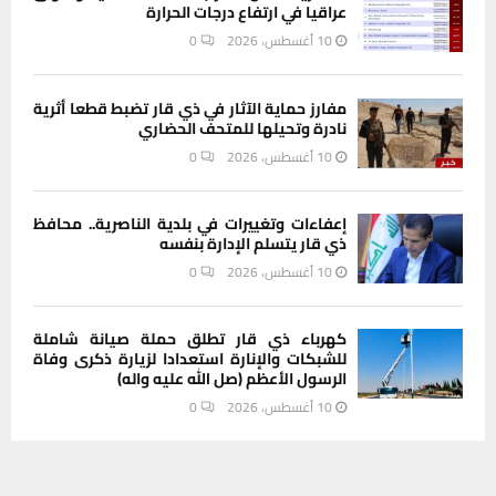
عراقيا في ارتفاع درجات الحرارة
10 أغسطس، 2026
0
مفارز حماية الآثار في ذي قار تضبط قطعا أثرية
نادرة وتحيلها للمتحف الحضاري
10 أغسطس، 2026
0
إعفاءات وتغييرات في بلدية الناصرية.. محافظ
ذي قار يتسلم الإدارة بنفسه
10 أغسطس، 2026
0
كهرباء ذي قار تطلق حملة صيانة شاملة
للشبكات والإنارة استعدادا لزيارة ذكرى وفاة
الرسول الأعظم (صل الله عليه واله)
10 أغسطس، 2026
0
يستخدم هذا الموقع ملفات تعريف الارتباط لتحسين تجربتك. سنفترض أنك
INSTAGRAM
موافق على هذا، ولكن يمكنك إلغاء الاشتراك إذا كنت ترغب في ذلك.