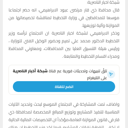
شبكة اخبار الناصرية:
قال محافظ ذي قار مرتضى عبود الابراهيمي، انه حضر اجتماعا
موسعا للمحافظين في وزارة التخطيط لمناقشة تخصيصاتها من
الموازنة وآلية توزيعها.
وذكر الابراهيمي لشبكة اخبار الناصرية ان الاجتماع ترأسه وزير
التخطيط الدكتور محمد علي تميم وحضور الوكيل الفني للوزارة ،
ورئيس هيئة التنسيق العليا بين المحافظات، ومعاوني المحافظ
ومدراء اقسام التخطيط والمتابعة .
تلقَّ تنبيهات وتحديثات فورية عبر قناة
شبكة أخبار الناصرية
على التليغرام
انضم للقناة
واضاف، تمت المشاركة في الاجتماع الموسع لبحث وتحديد الآليات
المناسبة لتنفيذ المشاريع وتوزيع المبالغ المخصصة لمحافظة ذي
قار في قانون الموازنة العامة،مؤكداً ان التخصيصات المالية الحالية
لا تكفي لتغطية نفقات المشاريع ،فيما اكد وزير التخطيط ان هناك