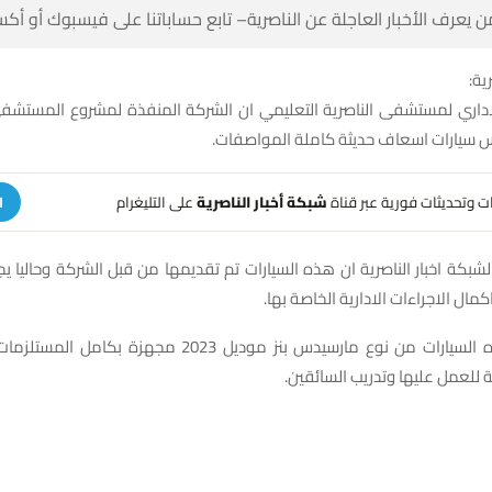
 كن أول من يعرف الأخبار العاجلة عن الناصرية– تابع حساباتنا على ف
شبك
لاداري لمستشفى الناصرية التعليمي ان الشركة المنفذة لمشروع المس
مكونة من خمس سيارات اسعاف حديثة كام
على التليغرام
شبكة أخبار الناصرية
تلقَّ تنبيهات وتحديثات فوري
ة
 لشبكة اخبار الناصرية ان هذه السيارات تم تقديمها من قبل الشركة وحاليا
ادخالها مخزنيا واكمال الاجراءات الا
رسيدس بنز موديل 2023 مجهزة بكامل المستلزمات الحديثة الطبية
وسيتم وضع خطة للعمل عليها وت