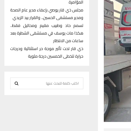
المؤامرة
مجلس ذي قار يوصي بإعفاء مدير عام الصحة
ومدير مستشفى الحسين.. والقرار بيد الزيدي
تسمم حاد وطبيب مقيم ومحاليل فقط..
هكذا مات يوسف في مستشفى الشطرة بعد
ساعات من الانتظار
ذي قار تحت تأثير موجة حر استثنائية ودرجات
حرارة تتخطى الخمسين درجة مئوية
S
e
S
a
r
E
c
h
A
f
R