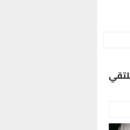
يلتقي