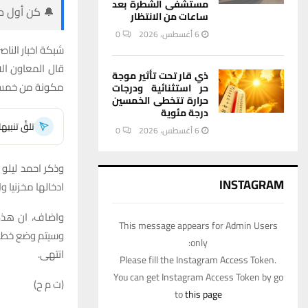
مستشفى الشطرة بعد
🔔 كن أول من
ساعات من الانتظار
6 أغسطس، 2026
0
شبكة اخبار الناصر
قال المعاون ال
ذي قار تحت تأثير موجة
مكونة من خمس 
حر استثنائية ودرجات
حرارة تتخطى الخمسين
درجة مئوية
تلقَّ تنبي
6 أغسطس، 2026
0
وذكر احمد ليلو 
INSTAGRAM
ادخالها مخزنيا وا
This message appears for Admin Users
وسيتم وضع خطة 
only:
انتهى.
Please fill the Instagram Access Token.
You can get Instagram Access Token by go
(ت م ح)
to
this page