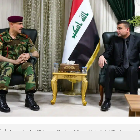
 من يعرف الأخبار العاجلة عن الناصرية– تابع حساباتنا على فيسبوك أو
حسين تجربتك. سنفترض أنك موافق على هذا، ولكن يمكنك إلغاء الاشتراك إذا كنت