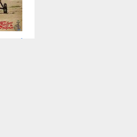
يستخدم هذا الموقع ملفات تعريف الارتباط لت
🔔 كن أول
شبكة اخبار ال
كشف مصدر ف
والمتهمين في
وذكر المصدر
المحددة لتح
واضاف، ان ا
المطلوبين.
انتهى.