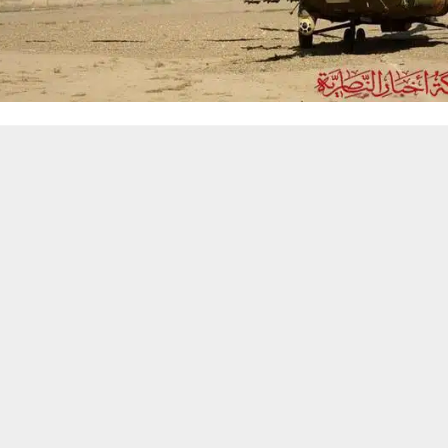
حسين تجربتك. سنفترض أنك موافق على هذا، ولكن يمكنك إلغاء الاشتراك إذا كنت
 من يعرف الأخبار العاجلة عن الناصرية– تابع حساباتنا على فيسبوك أو
ناصرية:
ي شرطة ذي قار عن وجود غطاء جوي لاسناد القوات الامنية لمتابعة 
 حادثة مقتل مدير استخبارات ذي قار في قضاء الاصلاح.
 لشبكة اخبار الناصرية ان طائرات الجيش العراقي اتجهت نحو قضاء الاصلا
قيق اهدافها.
لعمليات الامنية ستكون بمشاركة مختلف القطاعات العسكرية ولا زالت جار