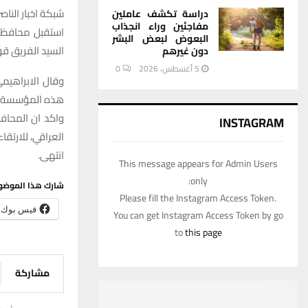
شبكة اخبار الناصر
دراسة تكشف عاملين
مفاجئين وراء انجذاب
استقبل محافظ ذي
البعوض لبعض البشر
السيد الفريق قوا
دون غيرهم
5 أغسطس، 2026
0
وقال الابراهيم
هذه المؤسسة ال
واكد ان المحا
INSTAGRAM
العراقي، للارتق
انتهى.
This message appears for Admin Users
only:
شارك هذا الموضو
Please fill the Instagram Access Token.
فيس بوك
You can get Instagram Access Token by go
to
this page
مشاركة