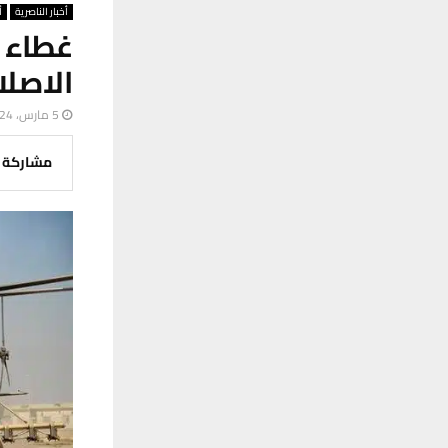
أخبار الناصرية
أ
غطاء ج
الاصلا
5 مارس، 2024
مشاركة