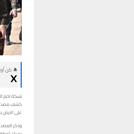
🔔 كن أول
شبكة اخبار ال
كشف مصدر في
على الارض ب
وذكر المصدر 
بمركز شرطة 