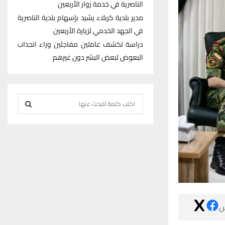
الناصرية في خدمة زوار الأربعين
مدير بلدية كربلاء يشيد بإسهام بلدية الناصرية
في الجهد الخدمي لزيارة الأربعين
دراسة تكشف عاملين مفاجئين وراء انجذاب
البعوض لبعض البشر دون غيرهم
S
e
S
a
r
E
c
h
A
f
R
o
r
C

:
H