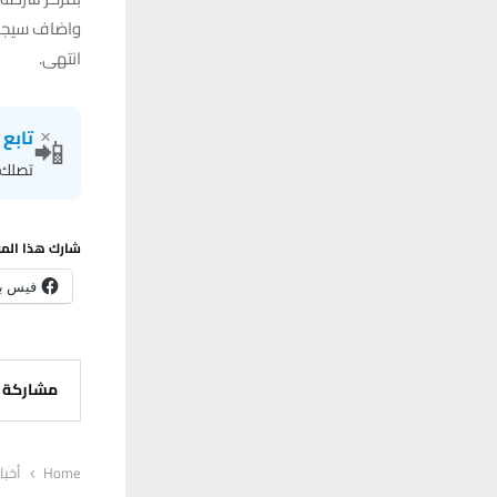
واضاف سيجري 
انتهى.
×
تابع 
📲
تصلك ا
شارك هذا الم
فيس ب
مشاركة
Home
أخبا