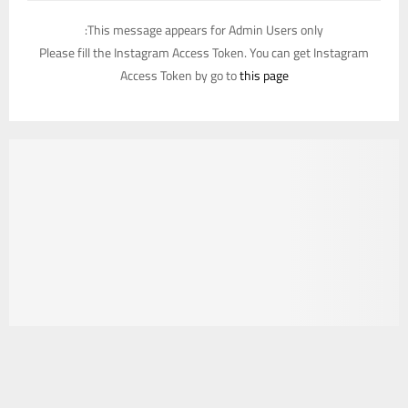
This message appears for Admin Users only:
Please fill the Instagram Access Token. You can get Instagram
Access Token by go to
this page
يستخدم هذا الموقع ملفات تعريف الارتباط لتحسين تجربتك. سنفترض أنك
موافق على هذا، ولكن يمكنك إلغاء الاشتراك إذا كنت ترغب في ذلك.
موافق
قراءة المزيد