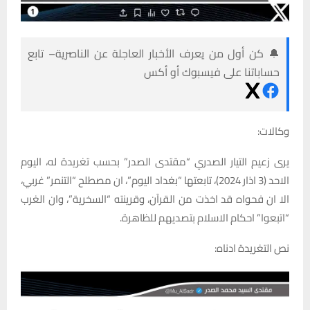
🔔 كن أول من يعرف الأخبار العاجلة عن الناصرية– تابع
حساباتنا على فيسبوك أو أكس
وكالات:
يرى زعيم التيار الصدري “مقتدى الصدر” بحسب تغريدة له، اليوم
الاحد (3 اذار 2024)، تابعتها “بغداد اليوم”، ان مصطلح “التنمر” غربي،
الا ان فحواه قد اخذت من القرآن، وقرينته “السخرية”، وان الغرب
“اتبعوا” احكام الاسلام بتصديهم للظاهرة.
نص التغريدة ادناه: