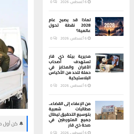
6 أغسطس، 2026
0
لماذا قد يصبح عام
2028 نقطة تحول
عالمية؟
6 أغسطس، 2026
0
مديرية بيئة ذي قار
تستهدف أصحاب
الأفران والمخابز في
حملة للحد من الأكياس
البلاستيكية
6 أغسطس، 2026
0
من الإعفاء إلى القضاء..
مطالبات شعبية
بتوسيع التحقيق ليطال
جميع المتورطين في
🔔 كن أول من
صحة ذي قار
6 أغسطس، 2026
0