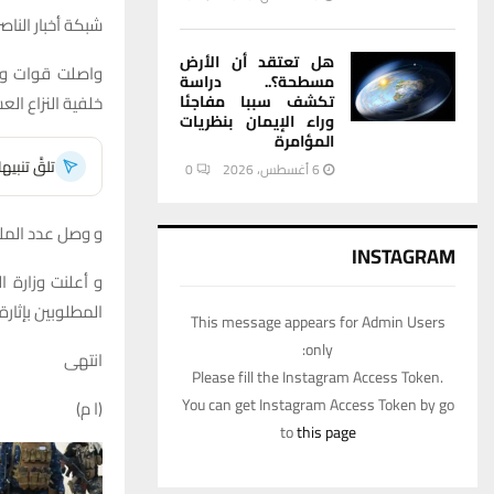
شبكة أخبار الناصر
هل تعتقد أن الأرض
واصلت قوات وز
مسطحة؟.. دراسة
خلفية النزاع الع
تكشف سببا مفاجئا
وراء الإيمان بنظريات
المؤامرة
تلقَّ تنبي
6 أغسطس، 2026
0
و وصل عدد الملقى القبض عليهم
INSTAGRAM
و أعلنت وزارة ا
المطلوبين بإثارة 
This message appears for Admin Users
only:
انتهى
Please fill the Instagram Access Token.
You can get Instagram Access Token by go
(ا م)
to
this page