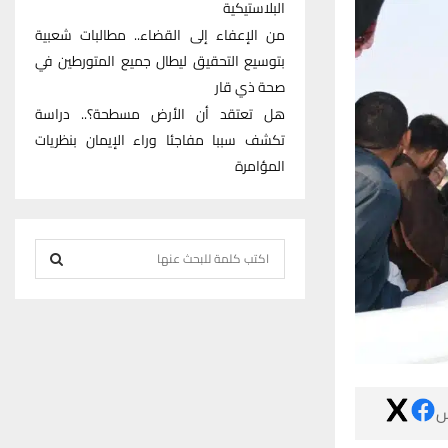
البلاستيكية
من الإعفاء إلى القضاء.. مطالبات شعبية
بتوسيع التحقيق ليطال جميع المتورطين في
صحة ذي قار
هل تعتقد أن الأرض مسطحة؟.. دراسة
تكشف سببا مفاجئا وراء الإيمان بنظريات
المؤامرة
S
e
S
a
r
E
c
h
A
f

R
o