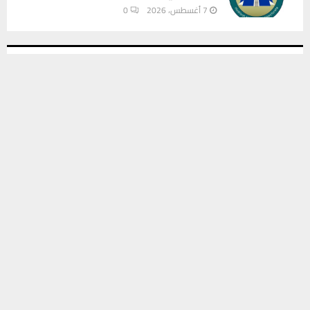
7 أغسطس، 2026
0
INSTAGRAM
يستخدم هذا الموقع ملفات تعريف الارتباط لتحسين تجربتك. سنفترض أنك
موافق على هذا، ولكن يمكنك إلغاء الاشتراك إذا كنت ترغب في ذلك.
موافق
قراءة المزيد
This message appears for Admin Users only:
Please fill the Instagram Access Token. You can get Instagram
Access Token by go to
this page