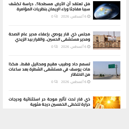
هل تعتقد أن الأرض مسطحة؟.. دراسة تكشف
سببا مفاجئا وراء الإيمان بنظريات المؤامرة
6 أغسطس، 2026
0
مجلس ذي قار يوصي بإعفاء مدير عام الصحة
ومدير مستشفى الحسين.. والقرار بيد الزيدي
6 أغسطس، 2026
0
تسمم حاد وطبيب مقيم ومحاليل فقط.. هكذا
مات يوسف في مستشفى الشطرة بعد ساعات
من الانتظار
6 أغسطس، 2026
0
ذي قار تحت تأثير موجة حر استثنائية ودرجات
حرارة تتخطى الخمسين درجة مئوية
6 أغسطس، 2026
0
يستخدم هذا الموقع ملفات تعريف الارتباط لتحسين تجربتك. سنفترض أنك
موافق على هذا، ولكن يمكنك إلغاء الاشتراك إذا كنت ترغب في ذلك.