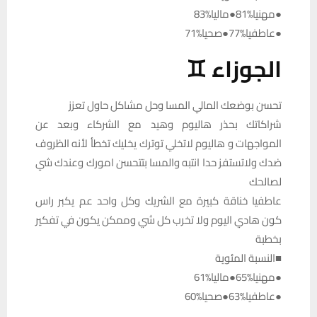
●مهنيا%81●ماليا%83
●عاطفيا%77●صحيا%71
الجوزاء ♊
تحسن بوضعك المالي المسا وحل مشاكل حاول تعزز
شراكاتك بحذر هاليوم وهيد مع الشركاء وبعد عن
المواجهات و هاليوم لاتخلي توترك يخليك تخطأ لأنه الظروف
ضدك ولاتستفز حدا انتبه والمسا بتتحسن امورك وعندك شي
لصالحك
عاطفيا خناقة كبيرة مع الشريك وكل واحد عم يكبر راس
كون هادي اليوم ولا تخرب كل شي وممكن يكون في تفكير
بخطبة
■النسبة المئوية
●مهنيا%65●ماليا%61
●عاطفيا%63●صحيا%60