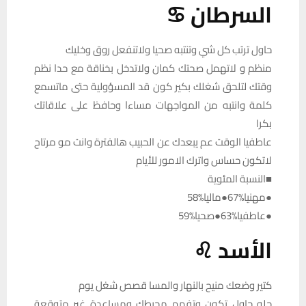
السرطان ♋
حاول ترتب كل شي وتنتبه صحيا ولاتنفعل روق وخليك
منظم و لاتهمل صحتك كمان ولاتدخل بخناقة مع حدا نظم
وقتك لتلحق شغلك بكير كون قد المسؤولية حتى ماتسمع
كلمة وانتبه من المواجهات مساءا وحافظ على علاقاتك
بكرا
عاطفيا الوقت عم يبعدك عن الحبيب هالفترة وانت مو مرتاح
لاتكون حساس واترك الامور للأيام
■النسبة المئوية
●مهنيا%67●ماليا%58
●عاطفيا%63●صحيا%59
الأسد ♌
كتير وضعك منيح بالنهار والمسا قصص شغل يوم
حلو حاول تكون وتفهم محيطك ومساعدة غير متوقعة