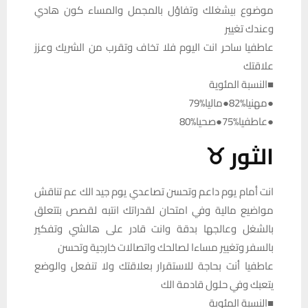
موضوع بيشغلك وتفاؤل بالمجمل والمساء كون هادي
وعندك تغيير
عاطفيا ساحر انت اليوم فلا تخاف وتقرب من الشريك وعزز
علاقتك
■النسبة المئوية
●مهنيا%82●ماليا%79
●عاطفيا%75●صحيا%80
الثور ♉
انت أمام يوم داعم وتحسن تصاعدي يوم جيد الك عم تناقش
مواضيع مالية وفي امتحان لقدراتك انتبه لقصص بتتعلق
بالشغل وعالجها بدقة وانت قادر على هالشي وتفكير
بالسفر وتغيير مساءا لصالحك واتصالات خارجية وتحسن
عاطفيا أنت بحاجة للاستقرار بعلاقتك ولا تنفعل والوضع
يتعبك وفي حلول قادمة الك
■النسبة المئوية