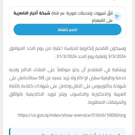
تلقَّ تنبيهات وتحديثات فورية عبر قناة
شبكة أخبار الناصرية
على التليغرام
انضم للقناة
وسيكون التقديم إلكترونيا للدراسة اعتبارا من يوم الاحد الموافق
3/3/2024 ولغاية يوم الاحد 31/3/2024 .
ويشترط في المتقدم أن يكو موظفاً على الملاك الدائم ولديه
خدمة وظيفية سنتين او اكثر ولا يزيد عمره عن (50 سنة)،حاصل على
شهادة بكالوريوس على الاقل وحاصل على شهادات كفاءة باللغة
العربية والانكليزية والحاسوب ويتم تزويد الاكاديمية بالوثائق
والمرفقات المطلوبة.
https://ur.gov.iq/index/show-eservice/51045/10050/org