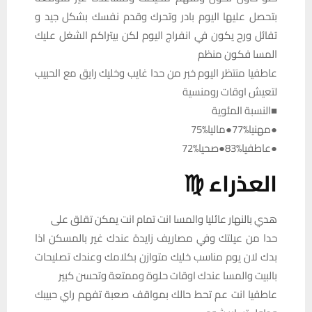
بتحصل عليها اليوم بادر وتحرك وقدم نفسك بشكل جيد و
تفائل ورح يكون في انفراج اليوم لكن بيتراكم الشغل عليك
المسا فكون منظم
عاطفيا منتظر اليوم خبر من حدا غايب وخليك رايق مع الحبيب
لتعيش اوقات رومنسية
■النسبة المئوية
●مهنيا%77●ماليا%75
●عاطفيا%83●صحيا%72
العذراء ♍
هدي بالنهار عائليا والمسا انت تمام انت يمكن تقلق على
حدا من عيلتك وفي مصاريف زايدة عندك غير بالمسكن اذا
بدك لان يوم مناسب خليك متوازن بكلامك وعندك تصليحات
بالبيت والمسا عندك اوقات حلوة وممتعة وتحسن كبير
عاطفيا انت عم تحط حالك بمواقف صعبة تفهم راي حبيبك