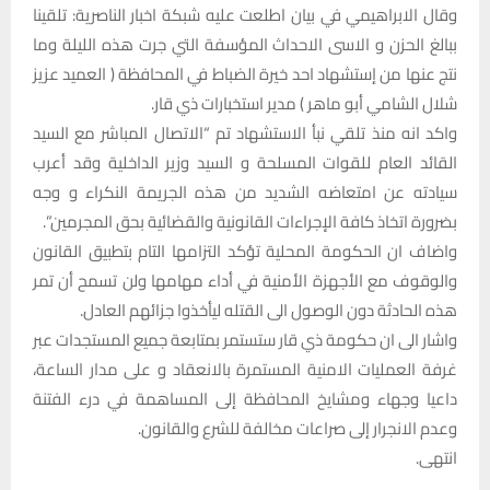
وقال الابراهيمي في بيان اطلعت عليه شبكة اخبار الناصرية: تلقينا
ببالغ الحزن و الاسى الاحداث المؤسفة التي جرت هذه الليلة وما
نتج عنها من إستشهاد ‏احد خيرة الضباط في المحافظة ( ‏العميد عزيز
شلال الشامي أبو ماهر ) مدير استخبارات ذي قار.
واكد انه منذ تلقي نبأ الاستشهاد تم “الاتصال المباشر مع السيد
القائد العام للقوات المسلحة و السيد وزير الداخلية ‏وقد أعرب
سيادته عن امتعاضه الشديد من هذه الجريمة النكراء و وجه
بضرورة اتخاذ كافة الإجراءات القانونية والقضائية بحق المجرمين”.
واضاف ان الحكومة المحلية تؤكد التزامها التام بتطبيق القانون
والوقوف مع الأجهزة الأمنية في أداء مهامها ولن تسمح أن تمر
هذه الحادثة دون الوصول الى القتله ليأخذوا جزائهم العادل.
واشار الى ان حكومة ذي قار ستستمر بمتابعة جميع المستجدات عبر
غرفة العمليات الامنية المستمرة بالانعقاد و على مدار الساعة،
داعيا وجهاء ومشايخ المحافظة إلى المساهمة في درء الفتنة
وعدم الانجرار إلى صراعات مخالفة للشرع والقانون.
انتهى.