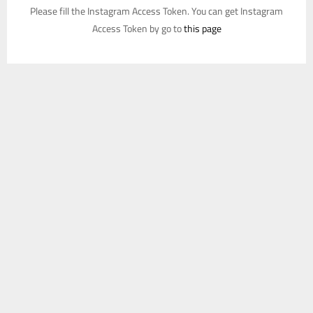
Please fill the Instagram Access Token. You can get Instagram
Access Token by go to
this page
يستخدم هذا الموقع ملفات تعريف الارتباط لتحسين تجربتك. سنفترض أنك
موافق على هذا، ولكن يمكنك إلغاء الاشتراك إذا كنت ترغب في ذلك.
موافق
قراءة المزيد