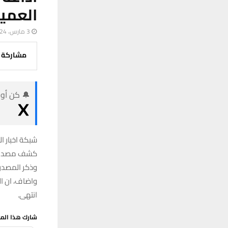
العميد
3 مارس، 2024
مشاركة
🔔 كن أول
شبكة اخبار ال
كشف مصدر في
وذكر المصدر 
واضاف، ان ال
انتهى.
شارك هذا الم