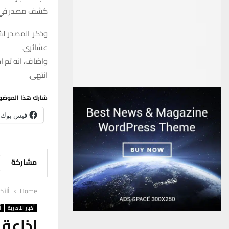
كشف مصدر في شر
وذكر المصدر لش
عشائري.
واضاف، انه تم اص
انتهى.
شارك هذا الموضو
فيس بوك
مشاركة
Home
ألأخب
أخبار الناصرية
أ
اذاعة