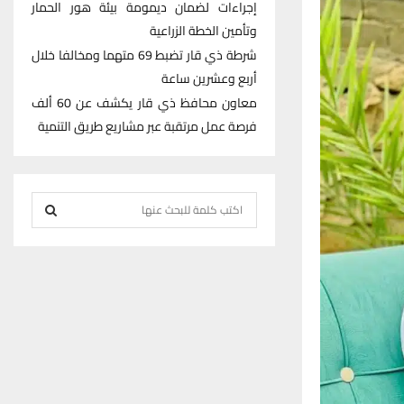
إجراءات لضمان ديمومة بيئة هور الحمار
وتأمين الخطة الزراعية
شرطة ذي قار تضبط 69 متهما ومخالفا خلال
أربع وعشرين ساعة
معاون محافظ ذي قار يكشف عن 60 ألف
فرصة عمل مرتقبة عبر مشاريع طريق التنمية
S
e
S
a
r
E
c
h
A
f
R
o
r
C