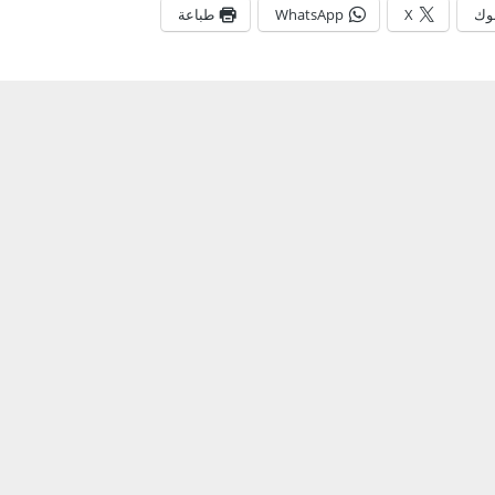
وك
X
WhatsApp
طباعة
حسين تجربتك. سنفترض أنك موافق على هذا، ولكن يمكنك إلغاء الاشتراك إذا كنت
0
رية: معلومات عن استشهاد
اذاعة الناصرية: اصابة 
 الشامي مدير استخبارات
كحصيلة اولية خلال النز
جنو