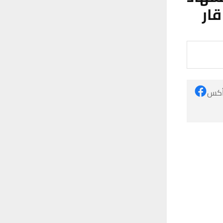
ار
 أكس