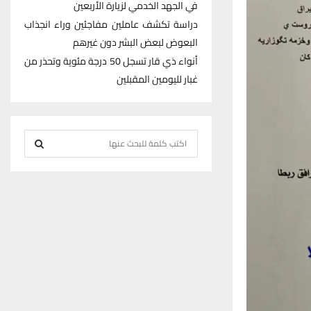
في الجهد الخدمي لزيارة الأربعين
دراسة تكشف عاملين مفاجئين وراء انجذاب
البعوض لبعض البشر دون غيرهم
أنواء ذي قار تسجل 50 درجة مئوية وتحذر من
غبار لليومين المقبلين
S
e
S
a
r
E
c
h
A
f
R
o
r
C
:
H