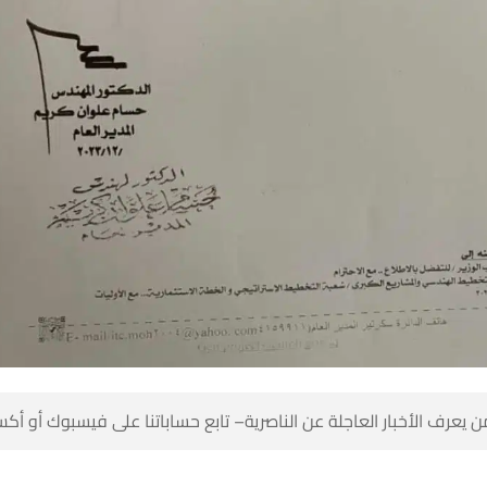
 كن أول من يعرف الأخبار العاجلة عن الناصرية– تابع حساباتنا على ف