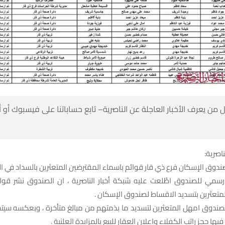
 من يعرف الأخبار العاجلة عن الناصرية– تابع حساباتنا على فيسبوك أو
ناصرية:
ندوق الإسكان فرع ذي قار قوائم باسماء المقترضين المتعثرين بالسداد في ا
رسمي للصندوق اطَّلعت عليه شبكة أخبار الناصرية ، ان الصندوق نشر قوائ
متعثرين بتسديد الاقساط لصندوق الإسكان .
صندوق امهل المتعثرين لتسديد ما بذمتهم من مبالغ متأخرة ، وبعكسه سيتخذ
فيها حجز راتب الكفلاء واعلان العقار للبيع بالمزايدة العلنية .