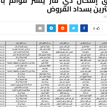
 إسكان ذي قار ينشر قوائم بأ
ثرين بسداد القروض
0