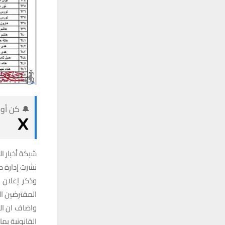
🔔 كن أول
شبكة أخبار ال
نشرت إدارة ص
وذكر إعلان 
المقترضين ال
واضاف ان ال
القانونية بما 