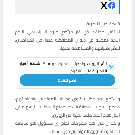
شبكة اخبار الناصرية:
استقبل محافظ ذي قار مرتضى عبود الابراهيمي، اليوم
الاحد ،بمكتبه في ديوان المحافظة عددا من المواطنين،
للنظر بطلباتهم والمساهمة بحلها.
تلقَّ تنبيهات وتحديثات فورية عبر قناة
شبكة أخبار
الناصرية
على التليغرام
انضم للقناة
واستمع المحافظ لشكاوى وطلبات المواطنين واحتياجاتهم،
موجهاً الجهات المعنية بتسخير جميع الامكانات للإسهام في
انجاز هذه المعاملات بعيدا عن الروتين.
وأكد ان من اهم مقومات نجاح اي مسؤول هو متابعته
المباشرة لشؤون المواطنين دون استثناء .