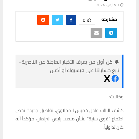
3 مارس، 2024
مشاركة
0
🔔 كن أول من يعرف الأخبار العاجلة عن الناصرية–
تابع حساباتنا على فيسبوك أو أكس
وكالات:
كشف
النائب
عادل
خميس
المحلاوي،
تفاصيل
جديدة
تخص
اجتماع
“
قوى
سنية
”
بشأن
منصب
رئيس
البرلمان،
مؤكداً
أنه
كان
تداولياً
.