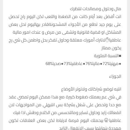
مال وحلول ومصالحات تنتظرك
انت أفضل بعد أيام كانت من الضغط والتعب لكن اليوم راح تحصل
على يوم جيد تطلع من الأجواء المشحونةقادر بهاليوم تحل بعض
المشاكل او قضية قانونية وتشفى من مرض و عندك امور مالية
عاطفيا✋️لاتترك أمورك معلقة وحاول تفكر بحل واطمن كل شي رح
يكون ممتاز
■النسبة المئوية
●مهنيا%72●ماليا%76●عاطفيا%73●صحيا%68
الجوزاء
انتبه لوضع شراكاتك ولاتوتر الأوضاع
في شي عم يعملك ضغوط كبيرة مع هذا ممكن اليوم تمضي عقد
مع حدا وتحصل على شغل بشركة بس انتبهلي من المواجهات لان
انفعالك زايد وحاول تساير وماتتحسس من الكلام وطنش اذا فيك
عاطفيا🤫بيحملك اليوم فرصة لارتباط لكن بعض العلاقات تكون
مهددة بنهايتها بسبب الانفعال الزايد