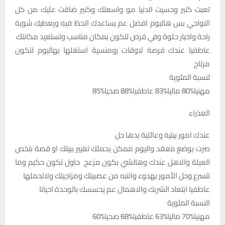
تعبت كتير وحسيت الدنيا مو واسعتك وكنير ضاقت عليك من كل
النواحي بس هاليوم افضل عم يساعدك الحظ فيه ويعطيك شوية
راحة واخبار حلوة وفي فرص لتكون بمكان مناسب وتستعيد مكانتك
عاطفيا عندك فرصة لاوقات رومنسية استغلها بهاليوم لتكون
مرتاح
لنسبة المئوية
مهنيا%80 ماليا%83 عاطفيا%88 صحيا%85
العذراء
عندك امور بيتية وعائلية بدها حل
صرت بوضع معقد واليوم ممكن يحملك تغيير ببيتك او قصة بتخص
العيلة والاهل عندك وهالشي بكون مزعج حاول تكون حكيم وما
تتسرع وحل الأمور بهدوء وانتبه من عصبيتك ومزاجيتك ولاتحملها
عاطفيا ابتعاد الشريك والاهمال عم يحسسك بالوحدة احيانا
النسبة المئوية
مهنيا%70 ماليا%63 عاطفيا%68 صحيا%60