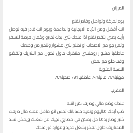
الميزان
يوم لحركة وتواصل وقادر تقنع
انت أفضل ومن الأيام الايجابية والداعمة ويوم انت قادر فيه توصل
رأيك يعني بتقدر تقنع اذا عندك شي بدك تخبرو وكمان فرصة للسفر
وتغير جو مع الاصحاب او تطلع شي مشوار وتتحرر من وضعك
عاطفيا مشوار رومنسي منتظرك حاول تكون مع الشريك وتقضو
وقت حلو مع بعض
النسبة المئوية
مهنيا%76 ماليا%74 عاطفيا%79 صحيا%70
العقرب
عندك وضع مالي وصرف كتير انتبه
ضب أيدك هاليوم وتعيد حساباتك تحس انو ماظل معك مال صرفت
كتير وصار بدها حل يمكن في مصاري تجيك من شغلك ويمكن تسد
المصاريف حاول تفكر بشغل جديد وموارد غير عندك