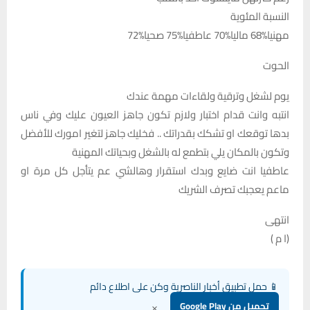
النسبة المئوية
مهنيا%68 ماليا%70 عاطفيا%75 صحيا%72
الحوت
يوم لشغل وترقية ولقاءات مهمة عندك
انتبه وانت قدام اختبار ولازم تكون جاهز العيون عليك وفي ناس
بدها توقعك او تشكك بقدراتك .. فخليك جاهز لتغير امورك للأفضل
وتكون بالمكان يلي بتطمع له بالشغل وبحياتك المهنية
عاطفيا انت ضايع وبدك استقرار وهالشي عم يتأجل كل مرة او
ماعم يعجبك تصرف الشريك
انتهى
(ا م )
📱 حمل تطبيق أخبار الناصرية وكن على اطلاع دائم
×
تحميل من Google Play