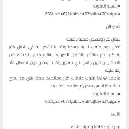
■النسبة المئوية
●مهنيا%60●ماليا%57●عاطفيا%67●صحيا%63
السرطان
شغل كتير وقصص صحية ناطرتك
تدخل يوم متعب نسبيا جسديا ونفسيا تشعر انه في شغل كثير
وتراكم لازم ماتتأخر بالشغل الضروري وتنتبه كمان لصحتك قدر
الامكان وتكون جاهز لاي مسؤوليات جديدة وبدون انفعال الله
رضا عليك
عاطفيا🙃لما تفوت علاقات كتير وماتضبط معك شي مو يعني
مالك حظ لا بس يمكن فرصتك ما اجت بعد
■النسبة المئوية
●مهنيا%62●ماليا%58●عاطفيا%67●صحيا%65
الأسد
يوم حلو عاطفيا ومهنيا عندك