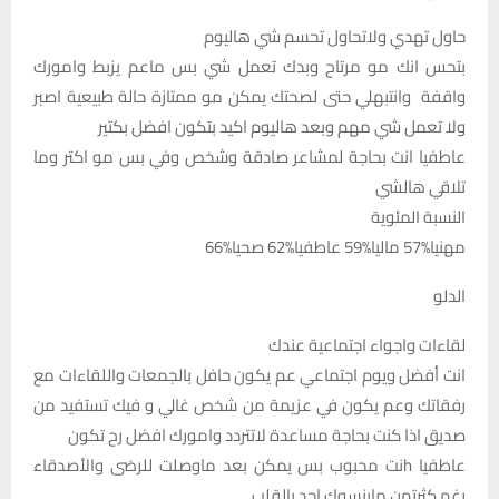
حاول تهدي ولاتحاول تحسم شي هاليوم
بتحس انك مو مرتاح وبدك تعمل شي بس ماعم يزبط وامورك
واقفة وانتبهلي حتى لصحتك يمكن مو ممتازة حالة طبيعية اصبر
ولا تعمل شي مهم وبعد هاليوم اكيد بتكون افضل بكتير
عاطفيا انت بحاجة لمشاعر صادقة وشخص وفي بس مو اكتر وما
تلاقي هالشي
النسبة المئوية
مهنيا%57 ماليا%59 عاطفيا%62 صحيا%66
الدلو
لقاءات واجواء اجتماعية عندك
انت أفضل ويوم اجتماعي عم يكون حافل بالجمعات واللقاءات مع
رفقاتك وعم يكون في عزيمة من شخص غالي و فيك تستفيد من
صديق اذا كنت بحاجة مساعدة لاتتردد وامورك افضل رح تكون
عاطفيا hنت محبوب بس يمكن بعد ماوصلت للرضى والأصدقاء
رغم كثرتهن ماينسوك احد بالقلب