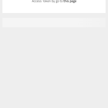
Access Token by go to
this page
يستخدم هذا الموقع ملفات تعريف الارتباط لتحسين تجربتك. سنفترض أنك
موافق على هذا، ولكن يمكنك إلغاء الاشتراك إذا كنت ترغب في ذلك.
موافق
قراءة المزيد