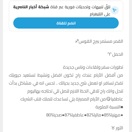
تلقَّ تنبيهات وتحديثات فورية عبر قناة
شبكة أخبار الناصرية
على التليغرام
انضم للقناة
القمر مستمر ببرج القوس♐
الحمل ♈
تطورات سفر ولقاءات وناس جديدة
من أفضل الأيام عندك راح تكون افضل ونشيط تستعيد حيويتك
تفكر تسافر او تعمل شي جديد بحياتك .. تحس انه في مشاكل بدأت
تنحل وانك راح تلاقي الحظ اللازم لتصل للي تحتاجه بهاليوم
عاطفيا😋من الأيام المميزة يلي تساعدك لتملك قلب الشريك
■النسبة المئوية
●مهنيا%85●ماليا%82●عاطفيا%87●صحيا%80
الثور ♉