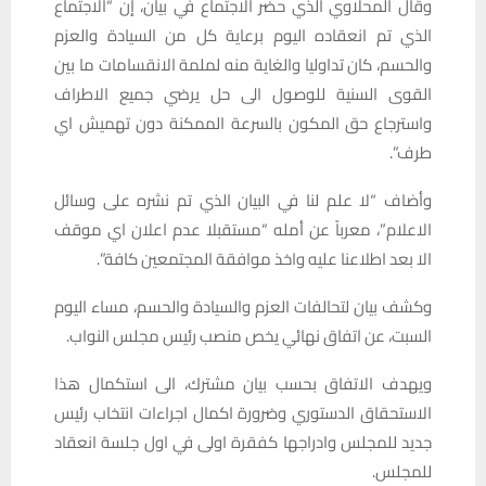
وقال المحلاوي الذي حضر الاجتماع في بيان، إن “الاجتماع
الذي تم انعقاده اليوم برعاية كل من السيادة والعزم
والحسم، كان تداوليا والغاية منه لملمة الانقسامات ما بين
القوى السنية للوصول الى حل يرضي جميع الاطراف
واسترجاع حق المكون بالسرعة الممكنة دون تهميش اي
طرف”.
وأضاف “لا علم لنا في البيان الذي تم نشره على وسائل
الاعلام”، معرباً عن أمله “مستقبلا عدم اعلان اي موقف
الا بعد اطلاعنا عليه واخذ موافقة المجتمعين كافة”.
وكشف بيان لتحالفات العزم والسيادة والحسم، مساء اليوم
السبت، عن اتفاق نهائي يخص منصب رئيس مجلس النواب.
ويهدف الاتفاق بحسب بيان مشترك، الى استكمال هذا
الاستحقاق الدستوري وضرورة اكمال اجراءات انتخاب رئيس
جديد للمجلس وادراجها كفقرة اولى في اول جلسة انعقاد
للمجلس.