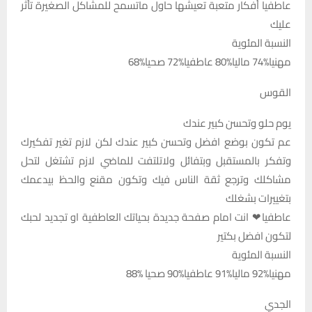
عاطفيا أفكار متعبة تعيشها حاول ماتسمح للمشاكل الصغيرة تأثر
عليك
النسبة المئوية
مهنيا%74 ماليا%80 عاطفيا%72 صحيا%68
القوس
يوم حلو وتحسن كبير عندك
عم تكون بوضع افضل وتحسن كبير عندك لكن لازم تغير تفكيرك
وتفكر بالمستقبل وبتفائل ولاتلتفت للماضي لازم تشتغل لتحل
مشاكلك وترجع ثقة الناس فيك وتكون مقنع والحظ بيدعمك
بتغييرات بشغلك
عاطفيا❤ انت امام صفحة جديدة بحياتك العاطفية او تجديد لحبك
لتكون افضل بكتير
النسبة المئوية
مهنيا%92 ماليا%91 عاطفيا%90 صحيا %88
الجدي