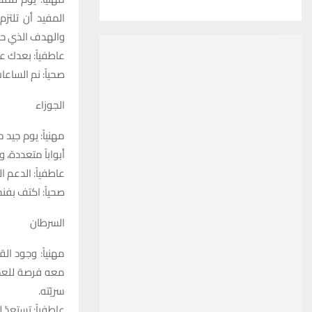
المفيد أن تلتز
والهدف الذي حد
عاطفياً: بعدك 
صحياً: نم الساع
الجوزاء
مهنياً: يوم جيد
أبواباً متعددة،
عاطفياً: الدعم 
صحياً: اكتف بفنج
السرطان
مهنياً: وجود ا
معه فرصة للعمل
سريّته.
عاطفياً: تستعدّ