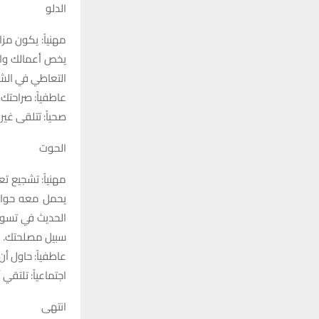
الدلو
مهنياً: يكون م
يخص أعمالك والا
التعاطي في الشأ
عاطفياً: صراحتك 
صحياً: تتلقى غير
الحوت
مهنياً: تشجيع 
يحمل معه حوارا
الحديث في تسوي
سبيل مصلحتك.
عاطفياً: حاول أن
اجتماعياً: تلتقي
انتهى