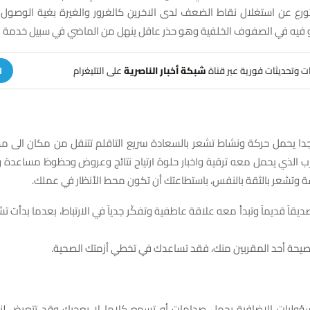
تورع عن استغلال نقاط الضعف لدى الاخرين كالغرور والغيرة بغية الوصول 
و فيه في الصفوف الخلفية وهو حذر عاقل ينهل من الماضي في سبيل خدمة ال
هات وتحديثات فورية عبر قناة
شبكة أخبار الناصرية
على التليغرام
ا
جدا يحمل حركة ونشاط تشعر بالسعادة سريع التاقلم تتنقل من مكان الى مك
ب الذي يحمل معه ترقية واخبار حلوة ارتياح نتائج وعروض وحظوظ مساعدة 
 وتشعر بالثقة بالنفس، باستطاعتك أن تكون محط الأنظار في عملك.
ديقاً قديماً وتبدأ معه علاقة عاطفية وتفكّر جدياً في الارتباط، بعدما بدأت تش
نصيحة أحد المقربين منك، فقد تساعدك في تخطي أزمتك الصحية.
مسؤوليات الإضافية يحمل صدامات أو تسمع كلاما لا يعجبك وقد تتعرض ل