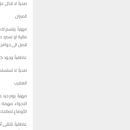
صحياً: لا تتكل 
الميزان
مهنياً: يبتسم ل
مالية او تسترد 
لتصل الى حوافز 
عاطفياً: وجود ك
صحياً: لا تستسل
العقرب
مهنياً: يوم جيد
الاجواء مهمة من
الأوضاع لصالحك.
عاطفياً: تتلقى أخ