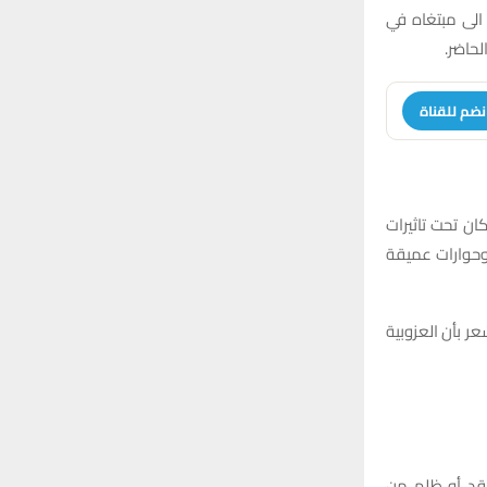
o
الى مبتغاه في
r
C
حاضر.
:
H
نضم للقناة
ان تحت تاثيرات
وحوارات عميقة
عر بأن العزوبية
نقد أو ظلم من