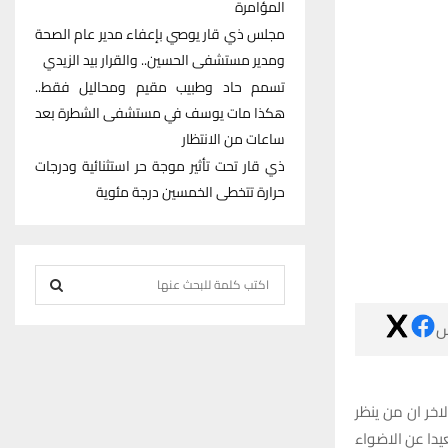
المؤامرة
مجلس ذي قار يوصي بإعفاء مدير عام الصحة
ومدير مستشفى الحسين.. والقرار بيد الزيدي
تسمم حاد وطبيب مقيم ومحاليل فقط..
هكذا مات يوسف في مستشفى الشطرة بعد
ساعات من الانتظار
ذي قار تحت تأثير موجة حر استثنائية ودرجات
حرارة تتخطى الخمسين درجة مئوية
S
e
S

a
r
E
c
h
A
مولود اليوم من
f
اليه تلك النظره
R