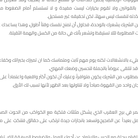
م بالقوانين ولا تقوم بخيارات ليست مفيدة و لا تستسلم أمام الضغوط مه
ّدته لنفسك ليس سهلاً، لكن تحقيقه غير مستحيل.
عن الشريك يشعرك بالوحدة، فحاول أن تمنح نفسك وقتاً أطول، وهذا يساعدك 
ات المطلوبة لئلا تستيقظ وتشعر بأنك في حالة من الكسل والهمة الثقيلة.
 مليء بالانشغالات لكنه يوم مهم ثابت ومتماسك كما ان تميزك بخبراتك وكفا
 وقد تتلقى عروضاً بالجملة لتحسين وضعك المهني.
المطلوب من الشريك يكون متوافراً، وعليك أن تكون أكثر واقعية واعتماداً عل
ان واحد من القهوة صباحاً ولا تتناولها بعد الظهر لأنها تسبب لك الأرق.
لقمر في برج العقرب الذي يشكل مثلثات فلكية مع الكواكب من الحوت الص
 بعيداً عن الضجيج،وتسعد بانجازات جيدة ترتكب على حقائق فتنكبّ على 
 للقيام برحلة مع الحبيب والابتعاد عن أجواء العمل والضغوط المرهقة التي ت