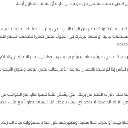
على الأدوية فقط لتشفى من مرضك، بل عليك أن تتسلح بالتفاؤل أيضا.
ك القدر تحت تاثيرات القمر من البيت الثاني الذي يسهل اوضاعك المالية ما يجع
مستحقات مالية او تسترد مركزك في الاجواء تحمل تقديرا لكفاءتك فتضع الن
جديدة.
وكب الحب في موقع مناسب يبشر بجديد ، ويدفعك إلى عدم التفكير في الماضي
م لليأس إذا لم تشعر بالتحسن بسرعة، الأمر يتطلب بعض الوقت وتكون النتيجة ك
 جدا تحت تاثيرات القمر من برجك الذي يشكل مثلثا فلكيا ماليا مع الكواكب في
 الايام الداعمة لا يوجد اي سبب يزعجك فلا تستبعد تعاوناً مع فئات جديدة
باراً جيدة أو تعرف حظاً سعيداً وتظهر حساً كبيراً جداً بالمسؤولية تجاه الشريك.