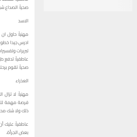
صحياً: الصداع شب
الاسد
مهنياً: حاول ان
ادرس جيدا خطوات
تبريرات وتفسير
عاطفياً: تدفع طي
صحياً: تقوم برح
العذراء
مهنياً: لا تزال
فرصة مهمة للقاء
ذلك ولا شك محل
عاطفياً: عليك أ
بعض الجرأة.