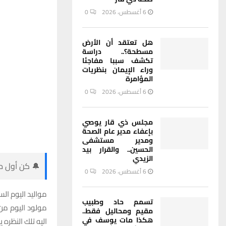
6 أغسطس، 2026
0
هل تعتقد أن الأرض
مسطحة؟.. دراسة
تكشف سببا مفاجئا
وراء الإيمان بنظريات
المؤامرة
6 أغسطس، 2026
0
مجلس ذي قار يوصي
بإعفاء مدير عام الصحة
ومدير مستشفى
الحسين.. والقرار بيد
الزيدي
🔔 كن أول من
6 أغسطس، 2026
0
مواليد اليوم السبت 2 آذار مارس من برج
تسمم حاد وطبيب
مولود اليوم من 
مقيم ومحاليل فقط..
هكذا مات يوسف في
اليه تلك النظره 