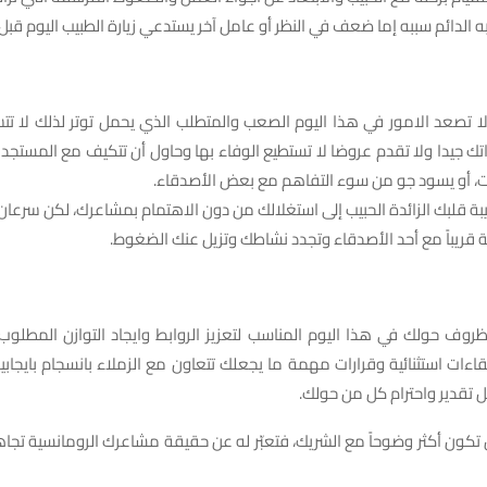
ه الدائم سببه إما ضعف في النظر أو عامل آخر يستدعي زيارة الطبيب اليوم قبل 
 لا تصعد الامور في هذا اليوم الصعب والمتطلب الذي يحمل توتر لذلك لا تت
ك جيدا ولا تقدم عروضا لا تستطيع الوفاء بها وحاول أن تتكيف مع المستجدا
ات، أو يسود جو من سوء التفاهم مع بعض الأصدقاء.
بة قلبك الزائدة الحبيب إلى استغلالك من دون الاهتمام بمشاعرك، لكن سرعان م
لة قريباً مع أحد الأصدقاء وتجدد نشاطك وتزيل عنك الضغوط.
 الظروف حولك في هذا اليوم المناسب لتعزيز الروابط وايجاد التوازن المطلو
ات استثنائية وقرارات مهمة ما يجعلك تتعاون مع الزملاء بانسجام بايجابي
 تقدير واحترام كل من حولك.
ن تكون أكثر وضوحاً مع الشريك، فتعبّر له عن حقيقة مشاعرك الرومانسية تجا