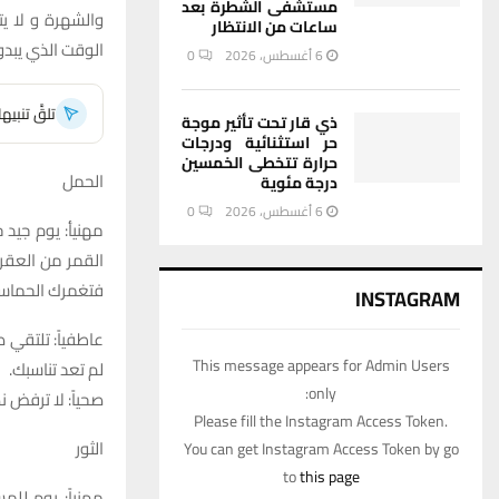
مستشفى الشطرة بعد
والشهرة و لا ي
ساعات من الانتظار
الوقت الذي يبد
6 أغسطس، 2026
0
تلقَّ تنبي
ذي قار تحت تأثير موجة
حر استثنائية ودرجات
حرارة تتخطى الخمسين
الحمل
درجة مئوية
6 أغسطس، 2026
0
مهنيأ: يوم جيد 
القمر من العقر
فتغمرك الحماسة
INSTAGRAM
عاطفياً: تلتقي ص
This message appears for Admin Users
لم تعد تناسبك.
only:
صحياً: لا ترفض 
Please fill the Instagram Access Token.
الثور
You can get Instagram Access Token by go
to
this page
مهنياً: يوم لل