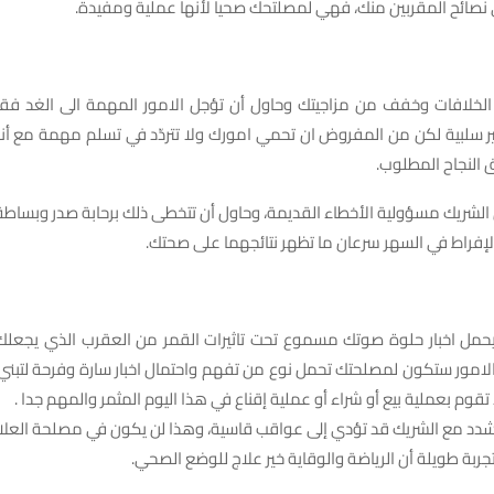
ى نصائح المقربين منك، فهي لمصلتحك صحياً لأنها عملية ومفيدة.
د الخلافات وخفف من مزاجيتك وحاول أن تؤجل الامور المهمة الى الغد ف
ير سلبية لكن من المفروض ان تحمي امورك ولا تتردّد في تسلم مهمة مع أنك
 النجاح المطلوب.
ّل الشريك مسؤولية الأخطاء القديمة، وحاول أن تتخطى ذلك برحابة صدر وبساطة
والإفراط في السهر سرعان ما تظهر نتائجهما على صحتك.
د يحمل اخبار حلوة صوتك مسموع تحت تاثيرات القمر من العقرب الذي يجعلك
امور ستكون لمصلحتك تحمل نوع من تفهم واحتمال اخبار سارة وفرحة لتبن
قوم بعملية بيع أو شراء أو عملية إقناع في هذا اليوم المثمر والمهم جدا .
لتشدد مع الشريك قد تؤدي إلى عواقب قاسية، وهذا لن يكون في مصلحة العلاقة
تجربة طويلة أن الرياضة والوقاية خير علاج للوضع الصحي.