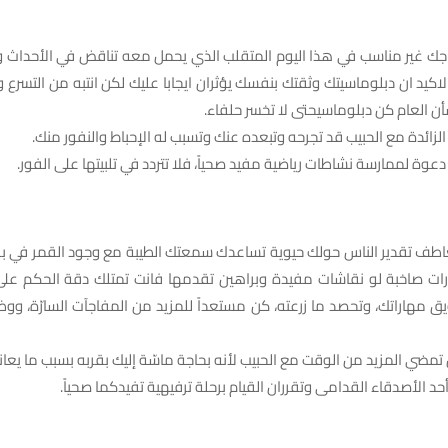
زاجك غير مناسب في هذا اليوم المتقلب الذي يحمل معه تناقض في الأحداث 
كيد ان دبلوماسيتك وثقتك بنفسك يؤثران ايجابا عليك لكن انتبه من التسرع 
ن العام كن دبلوماسيحتى لا تخسر حلفاء.
الزائدة مع الحبيب قد تجرحه وتبعده عنك وتسبب له الإحباط والنفور منك.
 دعوة لممارسة نشاطات رياضية مفيد صحياً، فلا تتردد في تلبيتها على الفور.
تعاطف تقدير الناس حولك حيوية تساعدك سمعتك الطيبة مع وجود القمر في بر
ت صاخبة لو نقاشات مفيدة وبراهين تقدمها فانت تمتلك دقة الحكم على 
ق مهاراتك، وتحصد ما زرعته، كن مستعداً للمزيد من المفاجآت السارّة، 
 تمضي المزيد من الوقت مع الحبيب لأنه بحاجة ماسّة إليك بقربه بسبب ما يعاني
 أحد الأصدقاء القدامى وتقرران القيام برحلة ترفيهية تفيدكما صحياً.