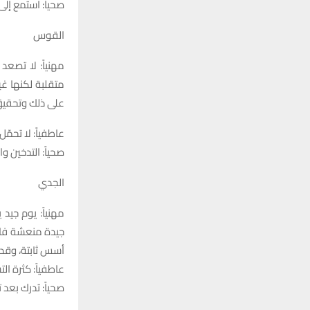
صحياً: استمع إل
القوس
مهنياً: لا تصع
متقلبة لكنها غ
على ذلك وتحقيق
عاطفياً: لا تحم
صحياً: التدخين 
الجدي
مهنياً: يوم جي
جيدة منعشة فال
أسس ثابتة، وقد ت
عاطفياً: كثرة ا
صحياً: تدرك بعد 