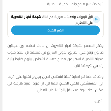
اثر حادث سير مروع جنوب مدينة الناصرية.
تلقَّ تنبيهات وتحديثات فورية عبر قناة
شبكة أخبار الناصرية
على التليغرام
انضم للقناة
وذكر المصدر لشبكة اخبار الناصرية، ان حادث تصادم بين عجلتين
صالون وقع على الطريق الدولي السريع في منطقة تل اللحم جنوب
مدينة الناصرية اسفر عن مصرع خمسة اشخاص بينهم ضابط برتبة
رائد في شرطة ذ قار .
واضاف كما تم اصابة ثلاثة اشخاص اخرين بجروح نقلوا على اثرها
الى المستشفى لتلقي العلاج، لافتا الى ان قوة امنية هرعت الى
مكان الحادث وقامت بنقل الجثث للطب العدلي.
انتهى.