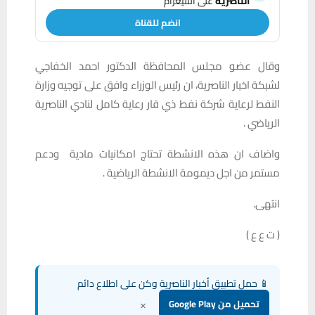
الناصرية
على التليغرام
انضم للقناة
وقال عضو مجلس المحافظة الدكتور احمد الخفاجي
لشبكة اخبار الناصرية، ان رئيس الوزراء وافق على توجيه وزارة
النفط لرعاية شركة نفط ذي قار رعاية كامل لنادي الناصرية
الرياضي .
واضاف ان هذه الانشطة تحتاج امكانيات مادية ودعم
مستمر من اجل ديمومة الانشطة الرياضية .
انتهى.
( ت ع ع )
📱 حمل تطبيق أخبار الناصرية وكن على اطلاع دائم
×
تحميل من Google Play