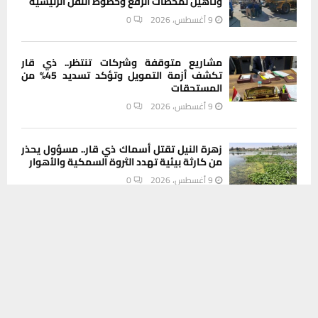
وتأهيل لمحطات الرفع وخطوط النقل الرئيسية
9 أغسطس، 2026
0
مشاريع متوقفة وشركات تنتظر.. ذي قار
تكشف أزمة التمويل وتؤكد تسديد 45% من
المستحقات
9 أغسطس، 2026
0
زهرة النيل تقتل أسماك ذي قار.. مسؤول يحذر
من كارثة بيئية تهدد الثروة السمكية والأهوار
9 أغسطس، 2026
0
يستخدم هذا الموقع ملفات تعريف الارتباط لتحسين تجربتك. سنفترض أنك
موافق على هذا، ولكن يمكنك إلغاء الاشتراك إذا كنت ترغب في ذلك.
INSTAGRAM
موافق
قراءة المزيد
This message appears for Admin Users only:
Please fill the Instagram Access Token. You can get Instagram
Access Token by go to
this page