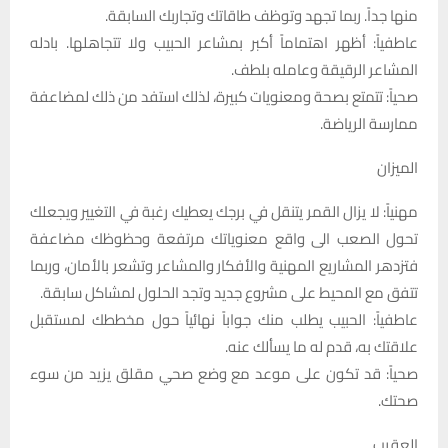
منها جداً. ربما تجهد وتوظف طاقاتك وتجاربك السابقة.
عاطفياً: أظهر اهتماماً أكبر بمشاعر الحبيب ولا تتجاهلها. بادله
المشاعر الرقيقة وعامله بلطف.
صحياً: تتمتع بصحة ومعنويات كبيرة، لذلك استفد من ذلك لمضاعفة
ممارسة الرياضة.
الميزان
مهنياً: لا يزال القمر يتنقل في برجك يعطيك رغبة في التغيير ويجعلك
تحول الصعب الى واقع معنوياتك مرتفعة وحظوظك مضاعفة
فتزدهر المشاريع المهنية والأفكار والمشاعر وتشعر بالأمان، وربما
تتفق مع المحيط على مشروع جديد وتجد الحلول لمشاكل سابقة.
عاطفياً: الحبيب يطلب منك جواباً نهائياً حول مخططك لمستقبل
علاقتك به، قدم له ما يسألك عنه.
صحياً: قد تكون على موعد مع وضع صحي مقلق يزيد من سوء
صحتك.
العقرب