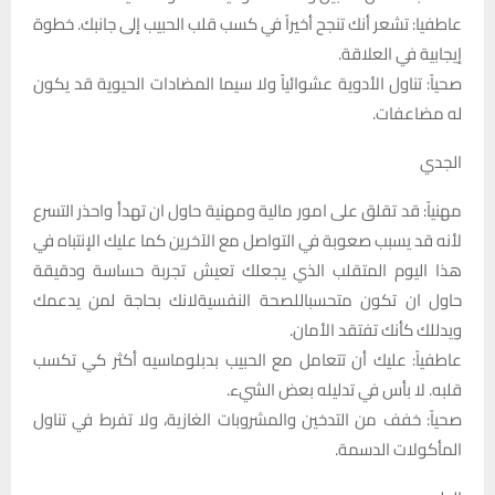
عاطفيا: تشعر أنك تنجح أخيراً في كسب قلب الحبيب إلى جانبك. خطوة
إيجابية في العلاقة.
صحياً: تناول الأدوية عشوائياً ولا سيما المضادات الحيوية قد يكون
له مضاعفات.
الجدي
مهنياً: قد تقلق على امور مالية ومهنية حاول ان تهدأ واحذر التسرع
لأنه قد يسبب صعوبة في التواصل مع الآخرين كما عليك الإنتباه في
هذا اليوم المتقلب الذي يجعلك تعيش تجربة حساسة ودقيقة
حاول ان تكون متحسباللصحة النفسيةلانك بحاجة لمن يدعمك
ويدللك كأنك تفتقد الأمان.
عاطفياً: عليك أن تتعامل مع الحبيب بدبلوماسيه أكثر كي تكسب
قلبه. لا بأس في تدليله بعض الشيء.
صحياً: خفف من التدخين والمشروبات الغازية، ولا تفرط في تناول
المأكولات الدسمة.