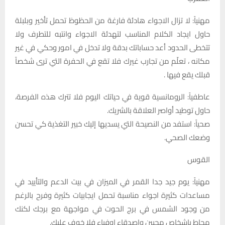
مهنياً: لا تزال الاجواء هادئة فارغة من الحظوظ تحمل تأخير وبلبلة
حاول ايجاد الكلام المناسب لتهدئة الاجواء وانتبه للتطرف ولا
تتخطى الحدود أعد حساباتك بدقة ولا تدخل في امور وحكي في غير
مكانه ، تعلّم من تجارب غيرك فلا تقع في الحفرة التي ترى شخصاً
قبلك يقع فيها .
عاطفياً: الرومانسية قوية في حياتك اليوم فلا تترك هذه الفرصة،
حاول توطيد أواصر العلاقة بالشريك.
صحياً: استفد من النصيحة التي يسديها إليك خبير التغذية كي تحسن
وضعك الصحي.
القوس
مهنياً: يوم جيد جدا القمر في الميزان في بيت الدعم والتأييد في
مساعدات كثيرة اجواء مناسبة تحمل ايجابيات كثيرة وفرح بالرغم
من وجود الشمس في برج الحوت في مواجهة مع برجك لكنك
محاط باشخاص محبين واصدقاء اوفياء فلا خوف عليك.