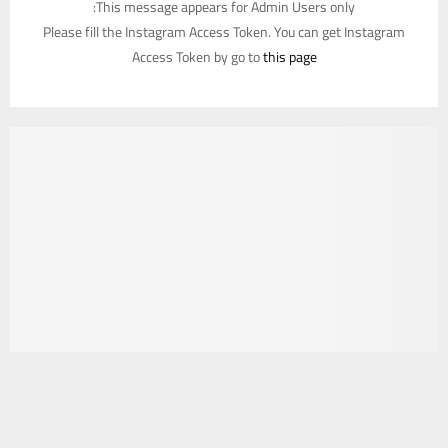
This message appears for Admin Users only:
Please fill the Instagram Access Token. You can get Instagram
Access Token by go to
this page
يستخدم هذا الموقع ملفات تعريف الارتباط لتحسين تجربتك. سنفترض أنك
موافق على هذا، ولكن يمكنك إلغاء الاشتراك إذا كنت ترغب في ذلك.
موافق
قراءة المزيد