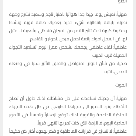
الدلو
مهنياً: تعيش يوما جيدا جدا هوائيا بامتياز ناجح وسعيد تشرح وجهة
نظرك بلباقة بانتظارك شيء جديد يعطيك طاقة قوية ونشاط
وحظوظ كبيرة تحت تاثير القمر من الميزان فتحظى بشعبية لا مثيل
لها في العمل اجواء رائعة تحمل فرص للحوار والتفاهم.
عاطفياً: لقاء عاطفي يجمعك بشخص مميز اليوم. تستعيد الأجواء
الجميلة قرب الحبيب.
صحياً: من شأن التوتر المتواصل والقلق التأثير سلباً في وضعك
الصحي. انتبه.
الحوت
مهنياً: أن جديتك تساعدك على حل مشاكلك لذلك حاول أن تصلح
الأخطاء وترد الامور الى مجراها الطبيعي في ظل هذه الاجواء
الفلكية الداعمة والقوية لذلك توقع ازدهاراً وتحسناً في الأمور
المادية اليوم، فالأزمة التي كنت تمر بها تنتهي قريباً.
عاطفياً: لا تتسرّع في قراراتك العاطفية و فكر بهدوء أكثر. كن حكيماً