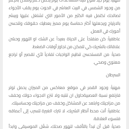
من وجود الشمس في البيت العاشر في الحوت يوم يقلب الأجواء
لصالحك تكتمل فيه الكثير من الأمور التي تشتغل عليها ويبشر
بالارتياح ويجعلها أكثر حماسة يوم مميز يعطيك حقوقك وتتحسن
أمورك في العمل.
عاطفياً: كن منفتحاً على الحياة بعيداً عن الشك او التهور وحسّن
علاقاتك بالشريك كي تتمكن من تجاوز أوقات الضغط.
صحياً: من المستحسن تنظيم الواجبات تفادياً لأي تقصير أو تراجع
معنوي وصحي.
السرطان
مهنياً: وجود القمر في موقع معاكس من الميزان يحمل توتر
فارتفع نسبة العصبيةحاول ان تنتبه ولا تنزع الاجواء حولك وخفف
من مزاجيتك وابتعد عن المشاكل وخفف من مزاجيتك وحساسيتك.
عاطفياً: أنت محط أنظار الشريك، لا تترك الغيرة تتسرب إلى أعماقه
فتسوء العلاقة.
صحياً: قبل أن تبدأ بالتأفف لتهور صحتك، شغّل الموسيقى وابدأ