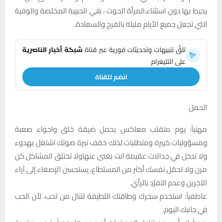
يحيط بها دون استثناء.المرأة الحوت ، هي الحبيبة المخلصة والوفية
التي تجعل جميع الأيام مليئة بالفرح والسعادة.
تلقَّ تنبيهات وتحديثات فورية عبر قناة
شبكة أخبار الناصرية
على التليغرام
انضم للقناة
الحمل
مهنياً: يوم متقلب معاكس يحمل ضيقة خلق واجواء صعبة
ومسؤوليات كبيرة ومتطلبات لذلك خفف نبرة صوتك اشتغل بهدوء
ولا تدخل في جدالات عقيمة انت بغنى عنهاولا تختلق المشاكل كن
مرن ولا تحمّل نفسك أكثر من المستطاع، يستحسن الإصغاء إلى آراء
الآخرين وعدم التفرّد بالرأي.
عاطفياً: استخدم سحرك وطاقتك اللطيفة لتنال من تحب، لأن الحب
في جانبك اليوم.