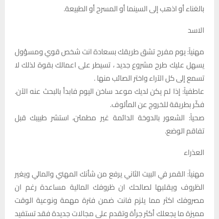
بالغناء أو اذهب إلى السينما أو المسرح أو الطبيعة.
الاسد
مهنياً: يوم مفرح تشق طريقك بسعادة انت شخص قوي ومسؤول
يسهل عليك طرح مشروع جديد ، تسيطر على اعمالك بقوة لذلك لا
تسمع إلى كل الآراء واختر الصائب منها .
عاطفياً: إذا لم يكن لديك موعد ساخن اليوم فابدأ بالبحث عنه الآن.
فكّر بطريقة للخروج عن المألوف.
صحياً: الشعور بالدوخة الدائمة غير مطمئن، استشر طبيبك قبل
تفاقم الوضع.
العذراء
مهنياً: القمر في البيت الثاني يرفع من شأنك المهني والمالي ويغير
الظروف ويقلبها لصالحك ان ظروفك المالية مساعدة رغم ان
مصروفك اكثر مما يلزم فانت ضمن فترة مهمة ونوعية الوقت
مميزة ما يجعلك أكثر جرأة وتقدم على مجالات جديدة فقد تستفيد