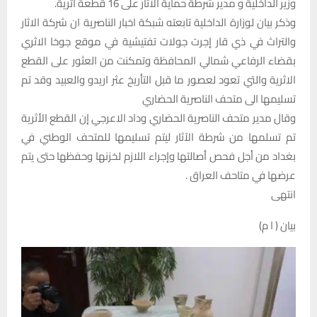
وزير الداخلية و مدير شرطة حماية الاثار على 16 قطعة اثرية.
وذكر بيان لوزارة الداخلية تابعته شبكة اخبار الناصرية ان شركة الاثار
والتراث في ذي قار إجرت جولات تفتيشية في موقع جوخا الاثري
بقضاء الرفاعي شمالي المحافظة وتمكنت من العثور على القطع
الاثرية والتي تعود لعصور ما قبل التأريخ عثر اريدو والعبيد وقد تم
تسليمها الى متحف الناصرية الحضاري
وقال مدير متحف الناصرية الحضاري وداد الاعرجي إن القطع الأثرية
تم تسلمها من شرطة الآثار ليتم تسليمها للمتحف الوطني في
بغداد من أجل فحص أصالتها وإجراء اللازم لخزنها وحفظها حتى يتم
عرضها في متاحف العراق .
انتهى
بيان ( ا م)