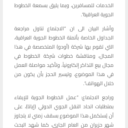
الخدمات
للمسافرين،
وبما
يليق
بسمعة
الخطوط
الجوية
العراقية
“.
وأشار
البيان
الى
ان
“
الاجتماع
تناول
مراجعة
الجداول
الخاصة
بأتمتة
الخطوط
الجوية
العراقية،
التي
تقوم
بها
شركة
(
أودو
)
المتخصصة
في
هذا
المجال،
ومناقشة
خطوات
شركة
الخطوط
في
مجال
بيع
التذاكر
إلكترونياً،
وتأكيد
مواصلة
العمل
في
هذا
الموضوع،
وتيسير
الحجز
بأن
يكون
من
خلال
الهواتف
“.
وراجع
الاجتماع
: “
عمل
الخطوط
الجوية
للإيفاء
بمتطلبات
اتحاد
النقل
الجوي
الدولي
(
إياتا
)
،
على
أن
يُستكمل
هذا
الموضوع
بسقف
زمني
لا
يتجاوز
شهر
حزيران
من
العام
الجاري،
كما
شهد
البحث