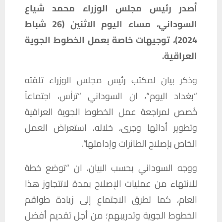
أصدر
رئيس
مجلس
الوزراء
محمد
شياع
السوداني،
مساء
اليوم
الاثنين
(26
شباط
2024)
،
توجيهات
خاصة
بعمل
الخطوط
الجوية
العراقية
.
وذكر
بيان
لمكتب
رئيس
مجلس
الوزراء
تلقته
“
بغداد
اليوم
“
،
ان
السوداني
“
ترأس،
اجتماعاً
خُصص
لمراجعة
عمل
الخطوط
الجوية
العراقية
وتطوير
أدائها
وجرى،
خلاله،
استعراض
العمل
الخاص
بإصلاح
الطائرات
وإدامتها
“.
ووجه
السوداني
بحسب
البيان،
ان
“
توضع
خطة
للانتهاء
من
عمليات
الإصلاح
بمدة
لاتتجاوز
هذا
العام،
كما
تطرق
الاجتماع
إلى
زيادة
طواقم
الخطوط
الجوية
وتدريبهم؛
من
أجل
تقديم
أفضل