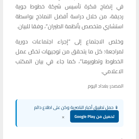
في
إنضاج
فكرة
تأسيس
شركة
خطوط
جوية
رديفة،
من
خلال
دراسة
أفضل
النماذج
بواسطة
استشاري
متخصص
بأنظمة
الطيران
“
،
وفقا
للبيان
.
وخلص
الاجتماع
إلى
“
إجراء
اجتماعات
دورية
لمراجعة؛
كل
ما
يتحقق
من
توجيهات
تخصّ
عمل
الخطوط
وتطويرها
“
،
كما
جاء
في
بيان
المكتب
الاعلامي
.
المصدر: بغداد اليوم
📱 حمل تطبيق أخبار الناصرية وكن على اطلاع دائم
×
تحميل من Google Play