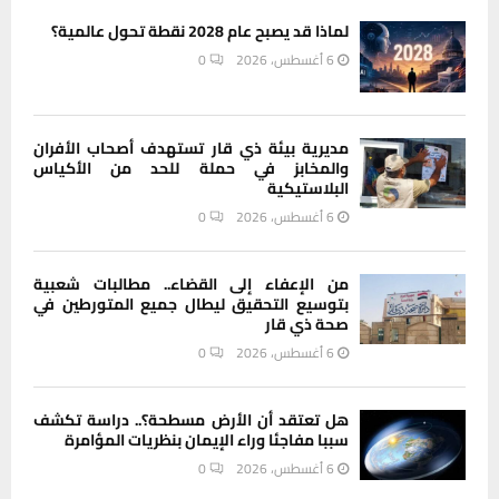
لماذا قد يصبح عام 2028 نقطة تحول عالمية؟
6 أغسطس، 2026
0
مديرية بيئة ذي قار تستهدف أصحاب الأفران
والمخابز في حملة للحد من الأكياس
البلاستيكية
6 أغسطس، 2026
0
من الإعفاء إلى القضاء.. مطالبات شعبية
بتوسيع التحقيق ليطال جميع المتورطين في
صحة ذي قار
6 أغسطس، 2026
0
هل تعتقد أن الأرض مسطحة؟.. دراسة تكشف
سببا مفاجئا وراء الإيمان بنظريات المؤامرة
6 أغسطس، 2026
0