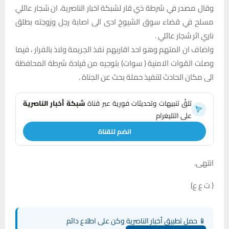
وقال مصدر في شرطة ذي قار لشبكة اخبار الناصرية، ان شجار عائلي
مسلح في قضاء سوق الشيوخ ادى الى اصابة رجل وزوجته بطلق
ناري اثر شجار عائلي .
واضاف ان المتهم وهو احد اقاربهم نفذ الجريمة ولاذ بالفرار ، فيما
وصلت القوات الامنية ( سوات) بتوجيه من قيادة شرطة المحافظة
الى مكان الحادث لتنفيذ حملة بحث عن الجناة .
تلقَّ تنبيهات وتحديثات فورية عبر قناة
شبكة أخبار الناصرية
على التليغرام
انضم للقناة
انتهى.
( ت ع ع)
📱 حمل تطبيق أخبار الناصرية وكن على اطلاع دائم