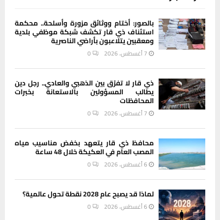
بالصور: أختام ووثائق مزورة وأسلحة.. محكمة
استئناف ذي قار تكشف شبكة موظفي بلدية
ومعقبين يتلاعبون بأراضي الناصرية
7 أغسطس، 2026
0
ذي قار لا تفرّق بين الذهبي والعادي.. رجل دين
يطالب المسؤولين بالاستعانة بخبرات
المحافظات
7 أغسطس، 2026
0
محافظ ذي قار يتعهد بخفض مناسيب مياه
المصب العام في العكيكة خلال 48 ساعة
6 أغسطس، 2026
0
لماذا قد يصبح عام 2028 نقطة تحول عالمية؟
6 أغسطس، 2026
0