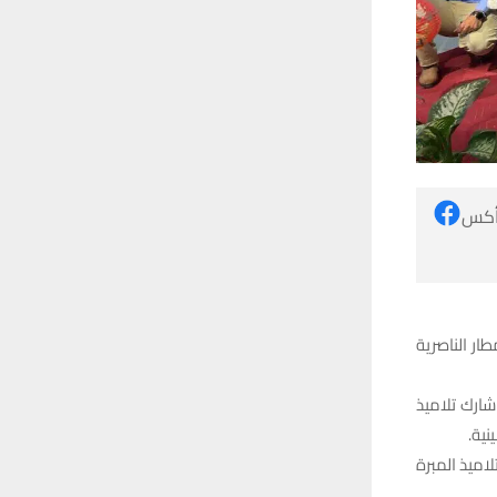
 أكس
ار الناصرية
شارك تلاميذ
نية.
اميذ المبرة