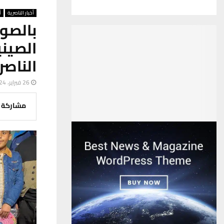
أخبار الناصرية
أ
بالصو
الصين
الناصر
26 فبراير، 2024
مشاركة