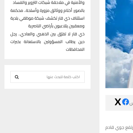
والأمنية في ملاحقة شبكات التزوير والفساد
بالصور: أختام ووثائق مزورة وأسلحة.. محكمة
استئناف ذي قار تكشف شبكة موظفي بلدية
ومعقبين يتلاعبون بأراضي الناصرية
ذي قار لا تفرّق بين الذهبي والعادي.. رجل
دين يطالب المسؤولين بالاستعانة بخبرات
المحافظات
S
e
S
a
r
E

c
h
A
f
R
o
توقعت دائرة انو