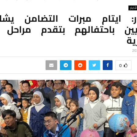
لأخبار
ر: ايتام مبرات التضامن يشا
يين باحتفالهم بتقدم مراحل 
ية
0