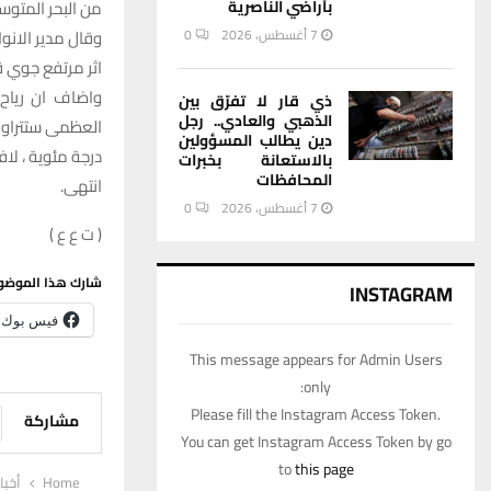
من البحر المتوس
بأراضي الناصرية
وقال مدير الانوا
7 أغسطس، 2026
0
اثر مرتفع جوي ق
واضاف ان رياح 
ذي قار لا تفرّق بين
الذهبي والعادي.. رجل
دين يطالب المسؤولين
درجة مئوية ، لا
بالاستعانة بخبرات
المحافظات
انتهى.
7 أغسطس، 2026
0
( ت ع ع )
شارك هذا الموضو
INSTAGRAM
فيس بوك
This message appears for Admin Users
only:
Please fill the Instagram Access Token.
مشاركة
You can get Instagram Access Token by go
to
this page
Home
أخبا