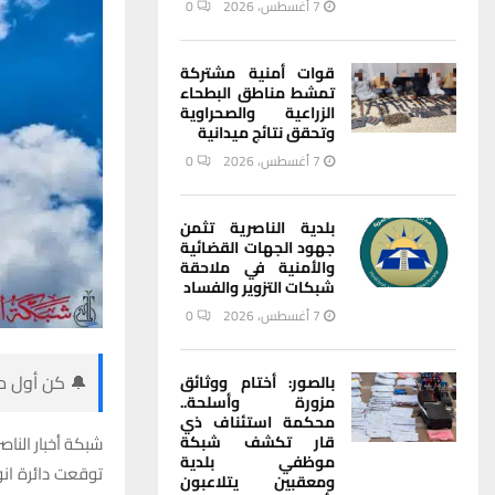
7 أغسطس، 2026
0
قوات أمنية مشتركة
تمشط مناطق البطحاء
الزراعية والصحراوية
وتحقق نتائج ميدانية
7 أغسطس، 2026
0
بلدية الناصرية تثمن
جهود الجهات القضائية
والأمنية في ملاحقة
شبكات التزوير والفساد
7 أغسطس، 2026
0
🔔 كن أول من
بالصور: أختام ووثائق
مزورة وأسلحة..
محكمة استئناف ذي
شبكة أخبار الناصر
قار تكشف شبكة
موظفي بلدية
توقعت دائرة انوا
ومعقبين يتلاعبون