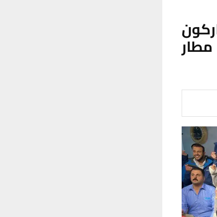
ركون
مطار