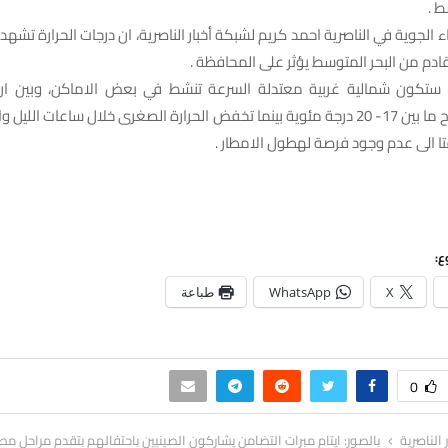
ط .
ء الجوية في الناصرية احمد كريم لشبكة أخبار الناصرية، ان درجات الحرارة تشه
ادم من البحر المتوسط يؤثر على المحافظة .
ستكون شمالية غربية معتدلة السرعة تنشط في بعض الاماكن، وبين ان 
فتا الى عدم وجود فرصة لهطول الامطار .
ع:
X
WhatsApp
طباعة
0
ر الناصرية
بالصور: ايتام مبرات التضامن يشاركون الصينيين باحتفالهم بتقدم مراحل مطار