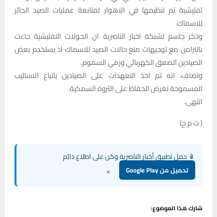
تفتيشية تم تنظيمها في الاهوار لمتابعة عمليات الصيد الجائر
للاسماك.
وذكر جاسم لشبكة اخبار الناصرية ان الجولات التفتيشية جاءت
بالتزامن مع توجيهات منع حالات الصيد للاسماك اذ يستخدم بعض
الصيادين الصعق الكهربائي ورمي السموم.
واضاف، انه تم اخذ التعهدات على الصيادين باتباع الاساليب
المسموحة لغرض الحفاظ على الثروة السمكية.
انتهى.
( ت م ح)
📱 حمل تطبيق أخبار الناصرية وكن على اطلاع دائم
×
تحميل من Google Play
شارك هذا الموضوع: