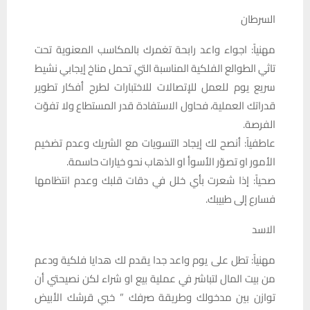
السرطان
مهنياً: اجواء واعد رابحة تغمرك بالمكاسب المعنوية تحت
تاثي الطوالع الفلكية المناسبة التي تحمل مناخ إيجابي نشيط
سريع يوم للعمل للإتصالات للاختبارات لطرح أفكار تطوير
قدراتك العملية، فحاول الاستفادة قدر المستطاع ولا تفوّت
الفرصة.
عاطفياً: أنصح لك إيجاد التسويات مع الشريك وعدم تضخيم
الأمور او تصوّر الأسوأ او الذهاب نحو خيارات حاسمة.
صحياً: إذا شعرت بأي خلل في دقات قلبك وعدم انتظامها
فسارع إلى طبيبك.
الاسد
مهنياً: تطل على يوم واعد جدا يقدم لك هدايا فلكية ودعم
من بيت المال لتباشر في عملية بيع او شراء لكن نصيحتي أن
توازن بين مدخولك وطريقة صرفك ” خبي قرشك الأبيض