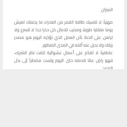
الميزان
مهنياً: لا تناسبك طاقة القمر من العذراء ما يجعلك تعيش
يوما متقلبا طويلا ومخيب للامال كن حذرا جدا لا تتسرع ولا
تراهن على الحظ ،لأن العمل الذي تؤدّيه اليوم هو مصدر
رزقك ولا بديل عنه أقله في المدى المنظور.
عاطفياً: لا تقدّم على أعمال عشوائية للفت نظر الشريك،
فهو راضٍ عمّا قدمته حتى اليوم ولست مضطراً إلى بذل
المزيد.
يستخدم هذا الموقع ملفات تعريف الارتباط لتحسين تجربتك. سنفترض أنك
صحياً: عالج وضعك الصحي مع أصحاب الاختصاص ولا تتصرف
موافق على هذا، ولكن يمكنك إلغاء الاشتراك إذا كنت ترغب في ذلك.
بعناد وتصلب.
موافق
قراءة المزيد
العقرب
مهنياً: لا تزال الكواكب من ااحوت الصديق تقدم لك الفرص
الكبيرة ما يجعلك تعيش يوما اجتماعيا بامتياز يحمل تضامنا
مساعدات ما يجعلك تناقش موضوعا مالياً، وقد تربح قضية