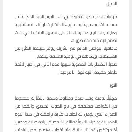
الحمل
مهنياً: تتقدم خطوات كبيرة في هذا اليوم الجيد الذي يحمل
مساعدات ودعم وتاييد ما يجعلك تختار خطواتك المستقبلية
بعناية واقتدار، وهذا يساعدك على تحقيق التقدّم الذي كنت
تطمح اليه منذ مدّة طويلة.
عاطفياً: التواصل الدائم مع الشريك يوفر عليكما الكثير من
المشكلات، ويساهم في توطيد العلاقة بينكما.
صحياً: الاضطرابات المعوية سببها عدم التأني في اختيار لائحة
طعام مفيدة، انتبه لهذا الأمر جيدآ.
الثور
مهنياً: نوعية وقت جيدة وحظوظ دسمة بانتظارك مدعوما
من الكواكب مجتمعة في برج الحوت الصديق والقمر من
العذراء الذي يؤمن لك نجاحات كثيرة ترافقك في هذا اليوم
المميز تقود دراستك وأعمالك الشخصية بإرادة صلبة وحدس
أكيد وتكون قدراتك هائلة، وتستقطب اهتمام بعض الباحثين