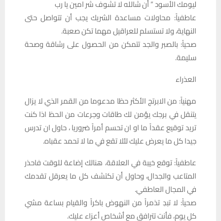
ليومك الأسود ” أن شالله لا تشوف شر امين يا رب
عاطفياً: محاولات مساعدة الشريك يجب أن تتواصل حتى
النهاية، ولا تستسلم للعراقيل مهما تكن صعبة.
صحياً: بالصبر والجد تتمكن من الحصول على رشاقة وصحة
سليمة.
العذراء
مهنياً: من الابرتج الأكثر حظا مدعوما من القمر الذي لا يزال
يتنقل في برجك يؤمن لك طاقات وجرعات من الحظ اذا كنت
تريد توقيع عقداً ما او ان تحسم أمراً ضروريا ، حاول ان تدرس
جيدا كل ما يعرض عليك لئلا تقع في ما لا تحمد عقباه.
عاطفياً: توقع خيبة في العلاقة، هنالك إضاعة للوقت فاحذر
المتاعب والجدال، وحاول أن تكتشف كل ما يعرقل تقدمك
في المجال العاطفي.
صحياً: لا تبدِ تذمراً من النهوض باكراً والقيام بساعة مشي
كل يوم، فأنت تترافق مع أشخاص أعزاء عليك.