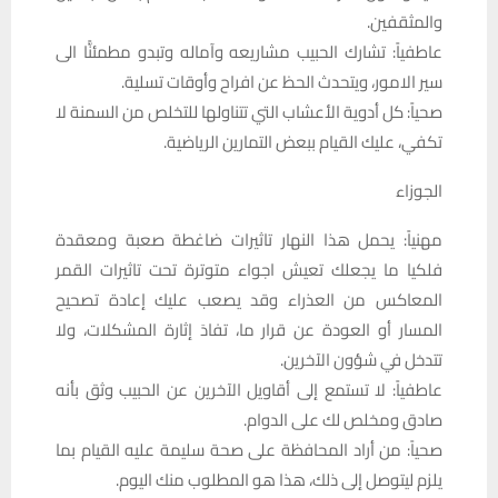
والمثقفين.
عاطفياً: تشارك الحبيب مشاريعه وآماله وتبدو مطمئنًّا الى
سير الامور، ويتحدث الحظ عن افراح وأوقات تسلية.
صحياً: كل أدوية الأعشاب التي تتناولها للتخلص من السمنة لا
تكفي، عليك القيام ببعض التمارين الرياضية.
الجوزاء
مهنياً: يحمل هذا النهار تاثيرات ضاغطة صعبة ومعقدة
فلكيا ما يجعلك تعيش اجواء متوترة تحت تاثيرات القمر
المعاكس من العذراء وقد يصعب عليك إعادة تصحيح
المسار أو العودة عن قرار ما، تفادَ إثارة المشكلات، ولا
تتدخل في شؤون الآخرين.
عاطفياً: لا تستمع إلى أقاويل الآخرين عن الحبيب وثق بأنه
صادق ومخلص لك على الدوام.
صحياً: من أراد المحافظة على صحة سليمة عليه القيام بما
يلزم ليتوصل إلى ذلك، هذا هو المطلوب منك اليوم.