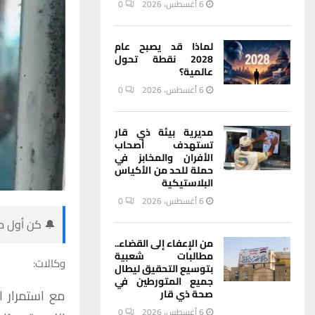
6 أغسطس، 2026
0
لماذا قد يصبح عام
2028 نقطة تحول
عالمية؟
6 أغسطس، 2026
0
مديرية بيئة ذي قار
تستهدف أصحاب
الأفران والمخابز في
حملة للحد من الأكياس
البلاستيكية
6 أغسطس، 2026
0
🔔 كن أول من
من الإعفاء إلى القضاء..
مطالبات شعبية
وكالات:
بتوسيع التحقيق ليطال
جميع المتورطين في
مع
استمرار
ا
صحة ذي قار
6 أغسطس، 2026
0