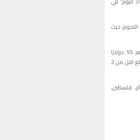
د
اليوم
”
في
r
C
:
H
اللحوم،
حيث
ر
55
دولارًا
لغ
اقل
من
2
ئر،
فلسطين،