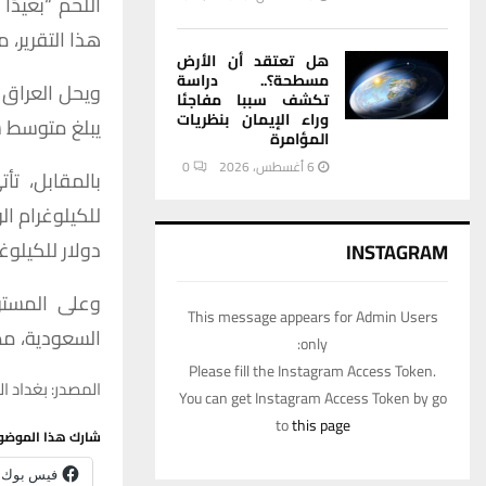
اللحم
“
بعيدًا
هذا
التقرير،
مق
هل تعتقد أن الأرض
مسطحة؟.. دراسة
ويحل
العراق
تكشف سببا مفاجئا
وراء الإيمان بنظريات
يبلغ
متوسط
س
المؤامرة
6 أغسطس، 2026
0
بالمقابل،
تأت
للكيلوغرام
ال
دولار
للكيلوغ
INSTAGRAM
وعلى
المست
This message appears for Admin Users
السعودية،
مص
only:
Please fill the Instagram Access Token.
المصدر: بغداد ال
You can get Instagram Access Token by go
to
this page
شارك هذا الموضو
فيس بوك