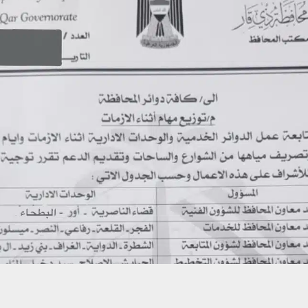
حسين تجربتك. سنفترض أنك موافق على هذا، ولكن يمكنك إلغاء الاشتراك إذا كنت