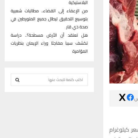
البلاستيكية
من الإعفاء إلى القضاء.. مطالبات شعبية
بتوسيع التحقيق ليطال جميع المتورطين في
صحة ذي قار
هل تعتقد أن الأرض مسطحة؟.. دراسة
تكشف سببا مفاجئا وراء الإيمان بنظريات
المؤامرة
S
e
S
a

r
E
c
h
A
f
كيلوغرام
سع
R
o