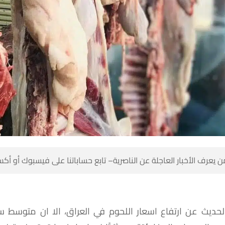
 كن أول من يعرف الأخبار العاجلة عن الناصرية– تابع حساباتنا على ف
ر
متوسط
ان
الا
العراق،
في
اللحوم
اسعار
ارتفاع
عن
الحدي