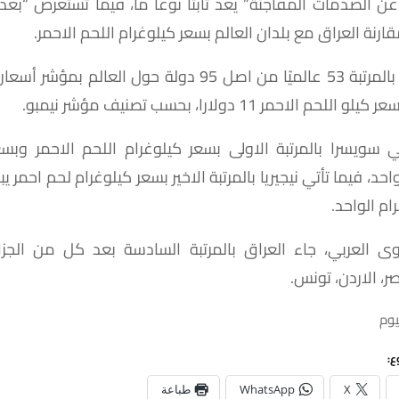
عن
الصدمات
المفاجئة
”
يعد
ثابتًا
نوعا
ما،
فيما
تستعرض
“
بغدا
ارنة
العراق
مع
بلدان
العالم
بسعر
كيلوغرام
اللحم
الاحمر
.
بالمرتبة
53
عالميًا
من
اصل
95
دولة
حول
العالم
بمؤشر
أسعار
عر
كيلو
اللحم
الاحمر
11
دولارا،
بحسب
تصنيف
مؤشر
نيمبو
.
ي
سويسرا
بالمرتبة
الاولى
بسعر
كيلوغرام
اللحم
الاحمر
وبسع
واحد،
فيما
تأتي
نيجيريا
بالمرتبة
الاخير
بسعر
كيلوغرام
لحم
احمر
يب
رام
الواحد
.
وى
العربي،
جاء
العراق
بالمرتبة
السادسة
بعد
كل
من
الجزا
ر،
الاردن،
تونس
.
يوم
ع:
X
WhatsApp
طباعة