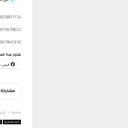
07825801174 دائرة الم
07815678622 دائرة الب
07827845316 دائرة الكه
شارك هذا الم
فيس ب
مشاركة
Home
أخبا
أخبار الناصرية
أ