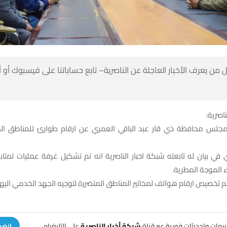
 من يعرف الأخبار العاجلة عن الناصرية– تابع حساباتنا على فيسبوك أو
ناصرية:
جلس محافظة ذي قار عبد الباقي العمري عن ارقام طوارئ للمناطق الم
في بيان له تابعته شبكة اخبار الناصرية انه تم تشكيل غرفة عمليات لمتا
ء الموجة المطرية.
م تخصيص ارقام هواتف لمخاتير المناطق المتضررة لتوجيه الجهد الخدمي اليها
تنبيهات وتحديثات فورية عبر قناة
شبكة أخبار الناصرية
على التليغرام
انضم