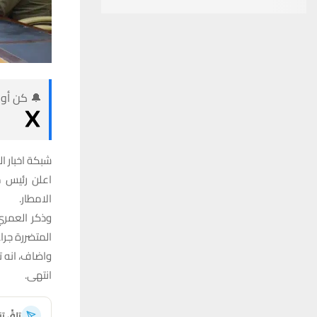
🔔 كن أول
شبكة اخبار ال
اعلن رئيس م
الامطار.
وذكر العمري 
المتضررة جرا
واضاف، انه ت
انتهى.
تلقَّ 