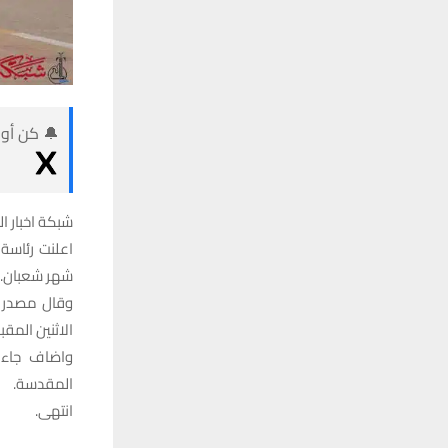
🔔 كن أول
شبكة اخبار ال
شهر شعبان.
وقال مصدر ف
الاثنين المقبل المصادف 26 شباط /الـ 15 شعبا
واضاف جاء ه
المقدسة.
انتهى.