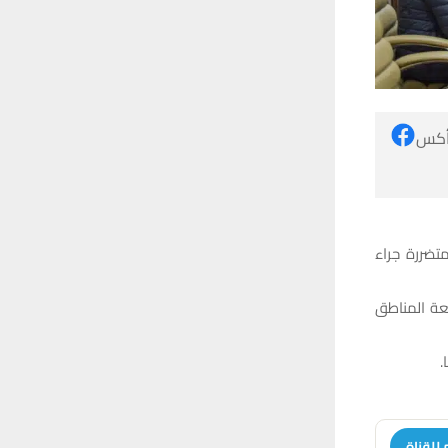
 أكس
تضررة جراء
بعة المناطق
.
 للقناة