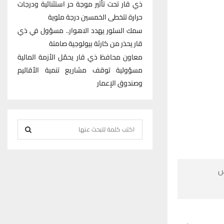
ذي قار تحت تأثير موجة حر استثنائية ودرجات
حرارة تتخطى الخمسين درجة مئوية
سمك السلور يهدد الاهوار.. مسؤول في ذي
قار يحذر من كارثة بيولوجية صامتة
معاون محافظ ذي قار يحمّل الأزمة المالية
مسؤولية توقف مشاريع تنمية الأقاليم
وصندوق الإعمار
S
e
S
a
r
E

c
h
A
f
R
o