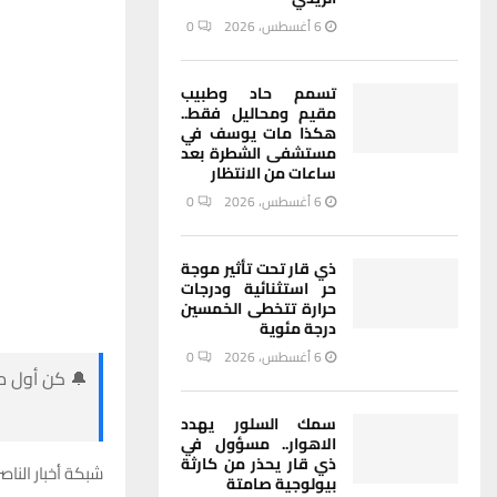
6 أغسطس، 2026
0
تسمم حاد وطبيب
مقيم ومحاليل فقط..
هكذا مات يوسف في
مستشفى الشطرة بعد
ساعات من الانتظار
6 أغسطس، 2026
0
ذي قار تحت تأثير موجة
حر استثنائية ودرجات
حرارة تتخطى الخمسين
درجة مئوية
6 أغسطس، 2026
0
🔔 كن أول من
سمك السلور يهدد
الاهوار.. مسؤول في
ذي قار يحذر من كارثة
شبكة أخبار الناصر
بيولوجية صامتة