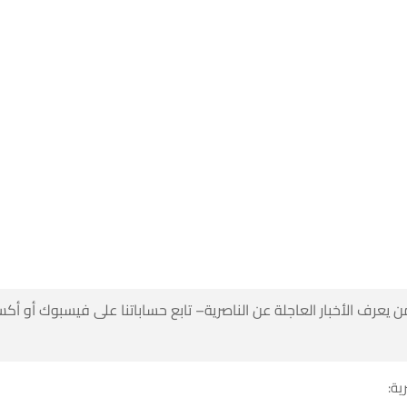
 كن أول من يعرف الأخبار العاجلة عن الناصرية– تابع حساباتنا على ف
شبك