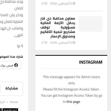
وجه محافظ ذي قا
6 أغسطس، 2026
0
للفتن.
وذكر بيان للمحا
معاون محافظ ذي قار
المثيرة للفتن 
يحمّل الأزمة المالية
مسؤولية توقف
واضاف، ان الهد
مشاريع تنمية الأقاليم
انتهى.
وصندوق الإعمار
6 أغسطس، 2026
0
(ا م)
شارك هذا الموضو
INSTAGRAM
فيس بوك
This message appears for Admin Users
only:
مشاركة
Please fill the Instagram Access Token.
You can get Instagram Access Token by go
to
this page
Home
أخبا
أخبار الناصرية
أ