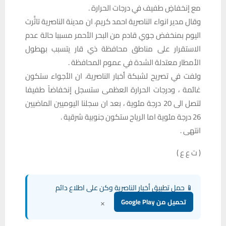
مع إنخفاضٍ طفيف في درجات الحرارة .
وقال مدير انواء الناصرية احمد كريم، ان مدينة الناصرية تاثَّرت
اليوم بمنخفض جوي قادم من البحر الأحمر مسببا حالة عدم
الاستقرار على مناطق محافظة ذي قار يتسبب بهطول
الأمطار معتدلة الشدة في عموم المحافظة .
ولفت في تصريح لشبكة أخبار الناصرية، ان الأجواء ستكون
غائمة ، ودرجات الحرارة العظمى ستسجل إنخفاضاً طفيفا
لتصل الى 20 درجة مئوية ، بعد ان سجلنا اليوميين الماضيين
26 درجة مئوية اما الرياح ستكون جنوبية شرقية .
انتهى .
( ت ع ع )
📱 حمل تطبيق أخبار الناصرية وكن على اطلاع دائم
×
تحميل من Google Play