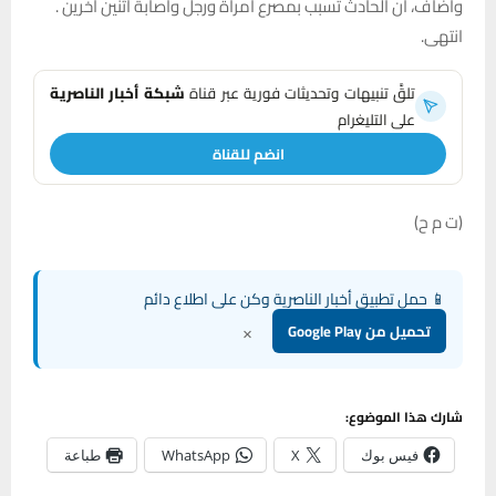
واضاف، ان الحادث تسبب بمصرع امراة ورجل واصابة اثنين اخرين .
انتهى.
تلقَّ تنبيهات وتحديثات فورية عبر قناة
شبكة أخبار الناصرية
على التليغرام
انضم للقناة
(ت م ح)
📱 حمل تطبيق أخبار الناصرية وكن على اطلاع دائم
×
تحميل من Google Play
شارك هذا الموضوع:
فيس بوك
X
WhatsApp
طباعة