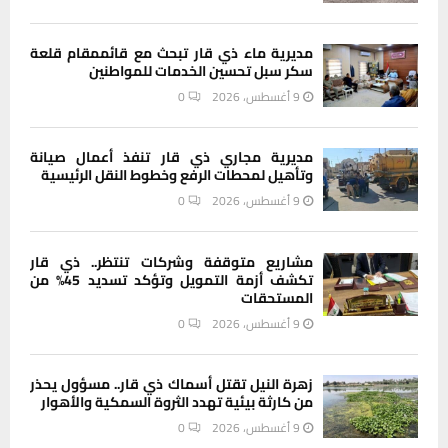
مديرية ماء ذي قار تبحث مع قائممقام قلعة
سكر سبل تحسين الخدمات للمواطنين
9 أغسطس، 2026
0
مديرية مجاري ذي قار تنفذ أعمال صيانة
وتأهيل لمحطات الرفع وخطوط النقل الرئيسية
9 أغسطس، 2026
0
مشاريع متوقفة وشركات تنتظر.. ذي قار
تكشف أزمة التمويل وتؤكد تسديد 45% من
المستحقات
9 أغسطس، 2026
0
زهرة النيل تقتل أسماك ذي قار.. مسؤول يحذر
من كارثة بيئية تهدد الثروة السمكية والأهوار
9 أغسطس، 2026
0