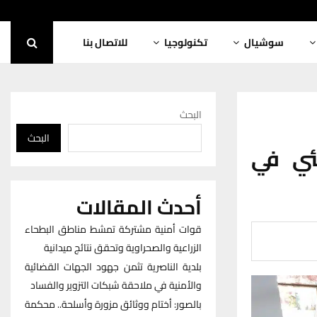
سوشيال
تكنولوجيا
للاتصال بنا
البحث
البحث
يئي في
أحدث المقالات
قوات أمنية مشتركة تمشط مناطق البطحاء
الزراعية والصحراوية وتحقق نتائج ميدانية
بلدية الناصرية تثمن جهود الجهات القضائية
والأمنية في ملاحقة شبكات التزوير والفساد
بالصور: أختام ووثائق مزورة وأسلحة.. محكمة