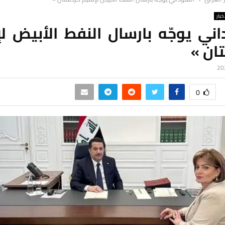
خبار
ني يوجّه بارسال النفط الأبيض ل
ان »
0