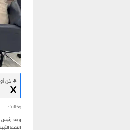
🔔 كن أول
وكالات:
النفط الأبي