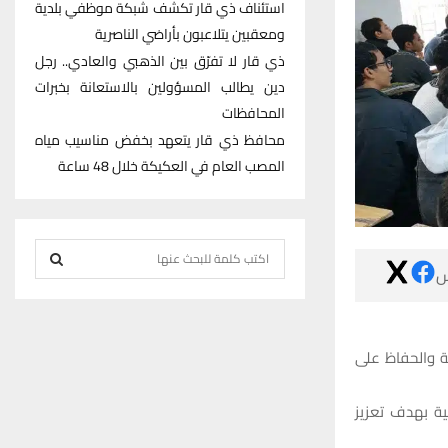
استئناف ذي قار تكشف شبكة موظفي بلدية
ومعقبين يتلاعبون بأراضي الناصرية
ذي قار لا تفرّق بين الذهبي والعادي.. رجل
دين يطالب المسؤولين بالاستعانة بخبرات
المحافظات
محافظ ذي قار يتعهد بخفض مناسيب مياه
المصب العام في العكيكة خلال 48 ساعة
S

e
S
a
r
E
c
قال مدير بيئة 
h
A
f
وذكر الدكتور محسن عزيز لشبكة
R
o