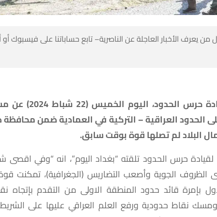
 من يعرف الأخبار العاجلة عن الناصرية– تابع حساباتنا على فيسبوك أو
أعلنت قيادة حرس الحدود، اليوم
ى الحدود العراقية – التركية في العمادية ضمن محافظة
 البلاد لم تصلها قوة بوقت سابق.
 لقيادة حرس الحدود تلقته “بغداد اليوم”، انه “وفي اقصى شم
الظروف الجوية وأصعب التضاريس (الجغرافية)، تمكنت قوة
اول بإمرة قائد حدود المنطقة الاولى من التقدم بإتجاه نق
ومسك نقاط حدودية ورفع العلم العراقي عليها على الشريط