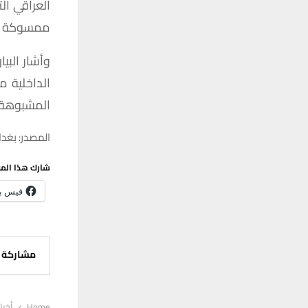
العراقي ا
ممسوكة سا
وأشار البي
الداخلية 
المشبوهة و
المصدر: بغداد
شارك هذا الم
فيس ب
مشاركة
Home
أخبا