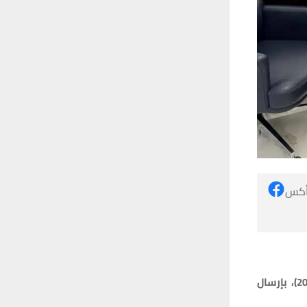
 أكس
وجه رئيس مجلس الوزراء محمد شياع السوداني، اليوم الخميس (22 شباط 2024)، بإرسال