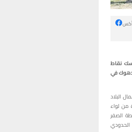
 أكس
 الخميس (22 شباط 2024) عن مسك نقاط
 دهوك في
ال البلاد
 من لواء
طة الصفر
 الحدودي