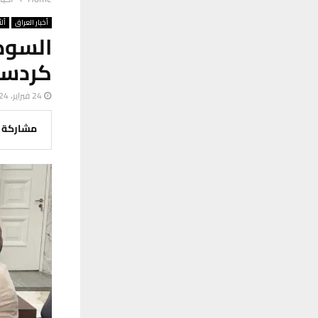
أخبار العراق
ألأ
السودا
كردست
24 فبراير، 2024
مشاركة