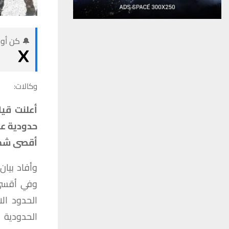
🔔 كن أول
وكالات:
حدودية عل
أقصى شمال
وأفاد بيان
وفي أقسى 
الحدود ال
الحدودية 