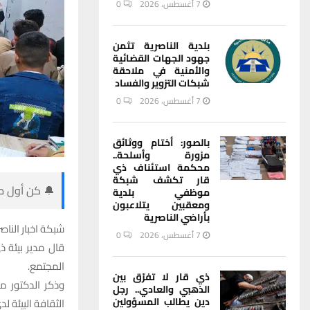
7 أغسطس، 2026
0
بلدية الناصرية تثمن
جهود الجهات القضائية
والأمنية في ملاحقة
شبكات التزوير والفساد
7 أغسطس، 2026
0
بالصور: أختام ووثائق
مزورة وأسلحة..
محكمة استئناف ذي
قار تكشف شبكة
🔔 كن أول من
موظفي بلدية
ومعقبين يتلاعبون
بأراضي الناصرية
شبكة اخبار الناصر
7 أغسطس، 2026
0
قال مدير بيئة ذ
المجتمع.
ذي قار لا تفرّق بين
الذهبي والعادي.. رجل
دين يطالب المسؤولين
الثقافة البيئة لد