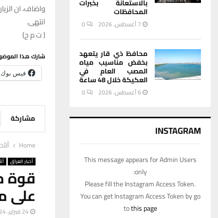
بالاستعانة بخبرات
واضاف، ان الزيا
المحافظات
انتهى.
7 أغسطس، 2026
0
( ت م ح)
محافظ ذي قار يتعهد
شارك هذا الموضو
بخفض مناسيب مياه
المصب العام في
فيس بوك
العكيكة خلال 48 ساعة
6 أغسطس، 2026
0
مشاركة
INSTAGRAM
Home
ألأخب
This message appears for Admin Users
أخبار العراق
ألأ
قوة من
only:
Please fill the Instagram Access Token.
على من
You can get Instagram Access Token by go
to
this page
24 فبراير، 2024