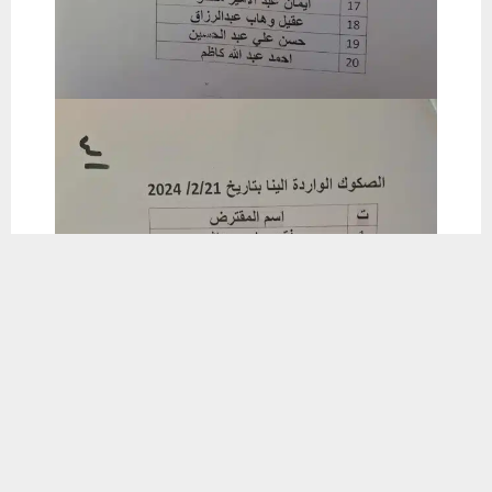
يستخدم هذا الموقع ملفات تعريف الارتباط لتحسين تجربتك. سنفترض أنك
موافق على هذا، ولكن يمكنك إلغاء الاشتراك إذا كنت ترغب في ذلك.
موافق
قراءة المزيد