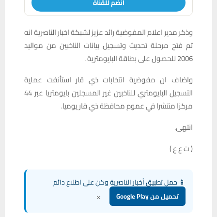
انضم للقناة
وذكر مدير اعلام المفوضية رائد عزيز لشبكة اخبار الناصرية انه
تم فتح مرحلة تحديث وتسجيل بيانات الناخبين من مواليد
2006 للحصول على بطاقة البايومترية .
واضاف ان مفوضية انتخابات ذي قار استأنفت عملية
التسجيل البايومتري للناخبين غير المسجلين بايومتريا عبر 44
مركزا منتشرا في عموم محافظة ذي قار يوميا.
انتهى.
( ت ع ع )
📱 حمل تطبيق أخبار الناصرية وكن على اطلاع دائم
×
تحميل من Google Play