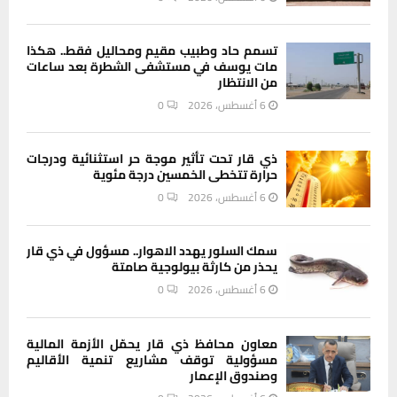
تسمم حاد وطبيب مقيم ومحاليل فقط.. هكذا
مات يوسف في مستشفى الشطرة بعد ساعات
من الانتظار
6 أغسطس، 2026
0
ذي قار تحت تأثير موجة حر استثنائية ودرجات
حرارة تتخطى الخمسين درجة مئوية
6 أغسطس، 2026
0
سمك السلور يهدد الاهوار.. مسؤول في ذي قار
يحذر من كارثة بيولوجية صامتة
6 أغسطس، 2026
0
معاون محافظ ذي قار يحمّل الأزمة المالية
مسؤولية توقف مشاريع تنمية الأقاليم
وصندوق الإعمار