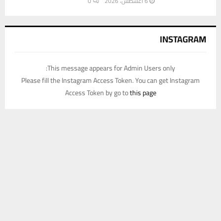
6 أغسطس، 2026
0
INSTAGRAM
This message appears for Admin Users only:
Please fill the Instagram Access Token. You can get Instagram
Access Token by go to
this page
يستخدم هذا الموقع ملفات تعريف الارتباط لتحسين تجربتك. سنفترض أنك
موافق على هذا، ولكن يمكنك إلغاء الاشتراك إذا كنت ترغب في ذلك.
موافق
قراءة المزيد