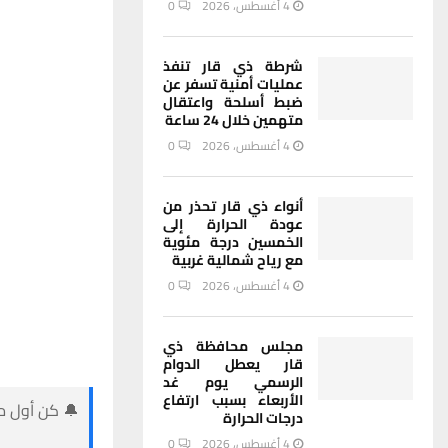
4 أغسطس، 2026
0
شرطة ذي قار تنفذ
عمليات أمنية تسفر عن
ضبط أسلحة واعتقال
متهمين خلال 24 ساعة
4 أغسطس، 2026
0
أنواء ذي قار تحذر من
عودة الحرارة إلى
الخمسين درجة مئوية
مع رياح شمالية غربية
4 أغسطس، 2026
0
مجلس محافظة ذي
قار يعطل الدوام
الرسمي يوم غد
الأربعاء بسبب ارتفاع
🔔 كن أول من
درجات الحرارة
4 أغسطس، 2026
0