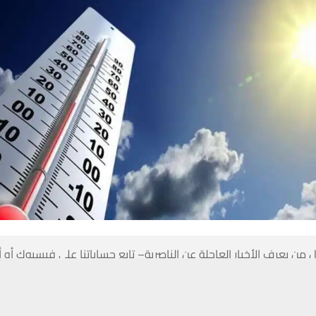
 من يعرف الأخبار العاجلة عن الناصرية– تابع حساباتنا على فيسبوك أو
حسين تجربتك. سنفترض أنك موافق على هذا، ولكن يمكنك إلغاء الاشتراك إذا كنت