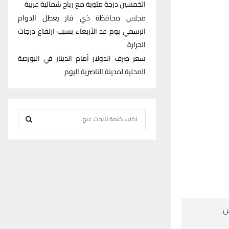
الخمسين درجة مئوية مع رياح شمالية غربية
مجلس محافظة ذي قار يعطل الدوام
الرسمي يوم غد الأربعاء بسبب ارتفاع درجات
الحرارة
سعر صرف الدولار أمام الدينار في البورصة
المحلية لمدينة الناصرية اليوم
S
e
S
a
r
E
c
h
A
f
R
o

r
C