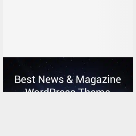
يستخدم هذا الموقع ملفات تعريف الارتباط لتحسين تجربتك. سنفترض أنك
موافق على هذا، ولكن يمكنك إلغاء الاشتراك إذا كنت ترغب في ذلك.
موافق
قراءة المزيد