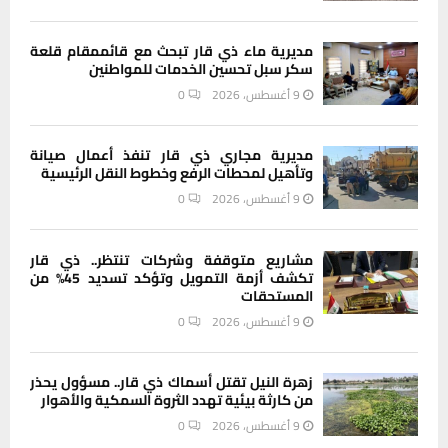
مديرية ماء ذي قار تبحث مع قائممقام قلعة
سكر سبل تحسين الخدمات للمواطنين
9 أغسطس، 2026
0
مديرية مجاري ذي قار تنفذ أعمال صيانة
وتأهيل لمحطات الرفع وخطوط النقل الرئيسية
9 أغسطس، 2026
0
مشاريع متوقفة وشركات تنتظر.. ذي قار
تكشف أزمة التمويل وتؤكد تسديد 45% من
المستحقات
9 أغسطس، 2026
0
زهرة النيل تقتل أسماك ذي قار.. مسؤول يحذر
من كارثة بيئية تهدد الثروة السمكية والأهوار
9 أغسطس، 2026
0