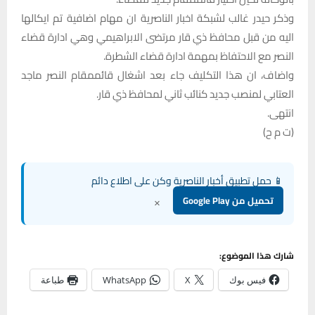
وذكر حيدر غالب لشبكة اخبار الناصرية ان مهام اضافية تم ايكالها
اليه من قبل محافظ ذي قار مرتضى الابراهيمي وهي ادارة قضاء
النصر مع الاحتفاظ بمهمة ادارة قضاء الشطرة.
واضاف، ان هذا التكليف جاء بعد اشغال قائممقام النصر ماجد
العتابي لمنصب جديد كنائب ثاني لمحافظ ذي قار.
انتهى.
(ت م ح)
📱 حمل تطبيق أخبار الناصرية وكن على اطلاع دائم
×
تحميل من Google Play
شارك هذا الموضوع:
فيس بوك
X
WhatsApp
طباعة