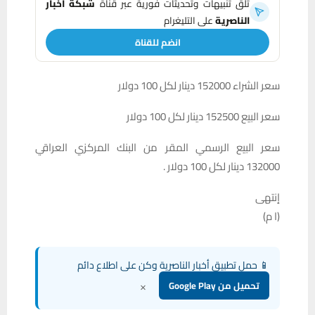
تلقَّ تنبيهات وتحديثات فورية عبر قناة
شبكة أخبار
الناصرية
على التليغرام
انضم للقناة
سعر الشراء 152000 دينار لكل 100 دولار
سعر البيع 152500 دينار لكل 100 دولار
سعر البيع الرسمي المقر من البنك المركزي العراقي
132000 دينار لكل 100 دولار .
إنتهى
(ا م)
📱 حمل تطبيق أخبار الناصرية وكن على اطلاع دائم
×
تحميل من Google Play