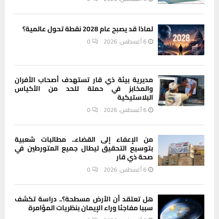
لماذا قد يصبح عام 2028 نقطة تحول عالمية؟
6 أغسطس، 2026
0
مديرية بيئة ذي قار تستهدف أصحاب الأفران
والمخابز في حملة للحد من الأكياس
البلاستيكية
6 أغسطس، 2026
0
من الإعفاء إلى القضاء.. مطالبات شعبية
بتوسيع التحقيق ليطال جميع المتورطين في
صحة ذي قار
6 أغسطس، 2026
0
هل تعتقد أن الأرض مسطحة؟.. دراسة تكشف
سببا مفاجئا وراء الإيمان بنظريات المؤامرة