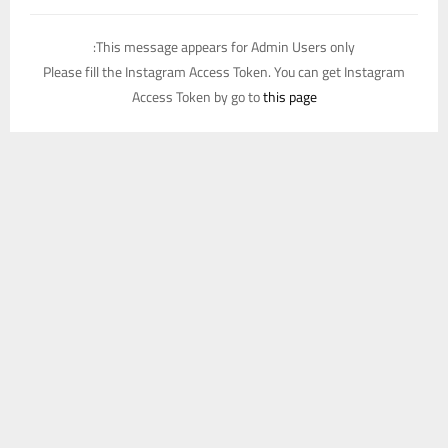
This message appears for Admin Users only:
Please fill the Instagram Access Token. You can get Instagram
Access Token by go to
this page
يستخدم هذا الموقع ملفات تعريف الارتباط لتحسين تجربتك. سنفترض أنك
موافق على هذا، ولكن يمكنك إلغاء الاشتراك إذا كنت ترغب في ذلك.
موافق
قراءة المزيد