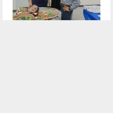
يستخدم هذا الموقع ملفات تعريف الارتباط لتحسين تجربتك. سنفترض أنك
موافق على هذا، ولكن يمكنك إلغاء الاشتراك إذا كنت ترغب في ذلك.
موافق
قراءة المزيد