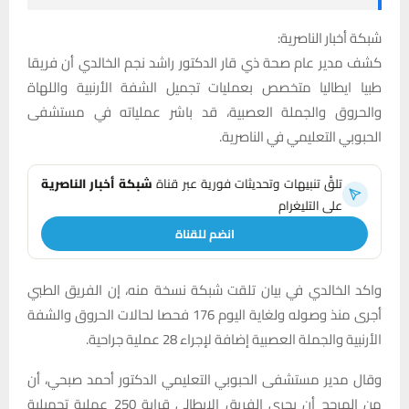
شبكة أخبار الناصرية:
كشف مدير عام صحة ذي قار الدكتور راشد نجم الخالدي أن فريقا
طبيا ايطاليا متخصص بعمليات تجميل الشفة الأرنبية واللهاة
والحروق والجملة العصبية، قد باشر عملياته في مستشفى
الحبوبي التعليمي في الناصرية.
تلقَّ تنبيهات وتحديثات فورية عبر قناة
شبكة أخبار الناصرية
على التليغرام
انضم للقناة
واكد الخالدي في بيان تلقت شبكة نسخة منه، إن الفريق الطبي
أجرى منذ وصوله ولغاية اليوم 176 فحصا لحالات الحروق والشفة
الأرنبية والجملة العصبية إضافة لإجراء 28 عملية جراحية.
وقال مدير مستشفى الحبوبي التعليمي الدكتور أحمد صبحي، أن
من المرجح أن يجري الفريق الإيطالي قرابة 250 عملية تجميلية