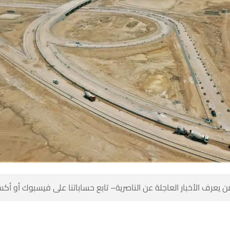
 كن أول من يعرف الأخبار العاجلة عن الناصرية– تابع حساباتنا على ف