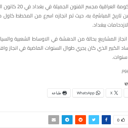
كومة
العراقية
مجسر
الفنون
الجميلة
في
بغداد
في
20
كانون
ال
ن
تاريخ
المباشرة
به،
حيث
تم
انجازه
اسرع
من
المخطط
كاول
م
لازدحامات
ببغداد
.
انجاز
المشاريع
بحالة
من
الدهشة
في
الاوساط
الشعبية
والسيا
اد
الكبير
الذي
كان
يجري
طوال
السنوات
الماضية
في
انجاز
وافت
سنوات
.
يوم
ع:
X
WhatsApp
طباعة
0