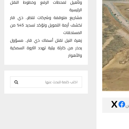
وتأهيل لمحطات الرفع وخطوط النقل
الرئيسية
مشاريع متوقفة وشركات تنتظر.. ذي قار
تكشف أزمة التمويل وتؤكد تسديد 45% من
المستحقات
زهرة النيل تقتل أسماك ذي قار.. مسؤول
يحذر من كارثة بيئية تهدد الثروة السمكية
والأهوار
S
e
S
a
r

E
c
h
A
f
R