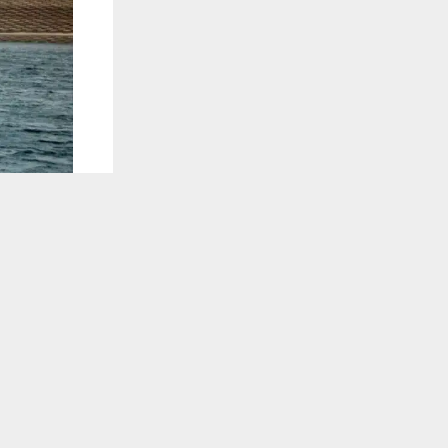
يستخدم هذا الموقع ملفات تعريف الارتباط لت
🔔 كن أول
وكالات:
م3 خلال اقل من يوم واحد، فيما أشار الى ان موجات السيول لا تشكل خطرًا مهما كانت قوتها.
وقال مدير نا