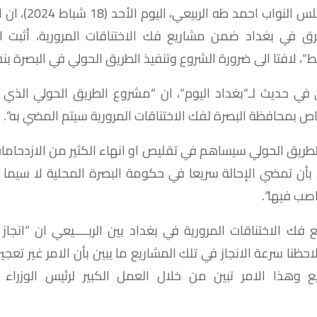
لس
النواب
احمد
طه
الربيعي،
اليوم
الأحد
(18
شباط
2024)
،
ان
ا
رق
في
بغداد
ضمن
مشاريع
فك
الاختناقات
المرورية،
أثبت
ا
ط
“
،
لافتا
الى
ضرورة
الشروع
وتنفيذ
الطريق
الحولي
في
البصرة
بن
في
حديث
لـ
“
بغداد
اليوم
“
،
ان
“
مشروع
الطريق
الحولي
الذي
اص
بمحافظة
البصرة
لفك
الاختناقات
المرورية
سيتم
المضي
به
“.
لطريق
الحولي
سيساهم
في
تقليص
او
انهاء
الكثير
من
الازدحاما
بأن
تمضي
الإحالة
سريعا
في
حكومة
البصرة
المحلية
لا
سيما
اصب
فيها
“.
ع
فك
الاختناقات
المرورية
في
بغداد
بين
الربــــيعي
ان
“
انجاز
احظنا
سرعة
الانجاز
في
تلك
المشاريع
ما
يبين
بأن
الامر
غير
تعجي
ع
وهذا
الامر
تبين
من
خلال
العمل
الكبير
لرئيس
الوزراء