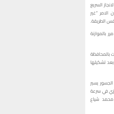
o
لانجاز
السريع
r
C
ن
الامر
“
غير
:
H
فس
الطريقة
.
مرر
بالموازنة
ت
بالمحافظة
بعد
تشكيلها
الجسور
يسير
زي
في
سرعة
محمد
شياع