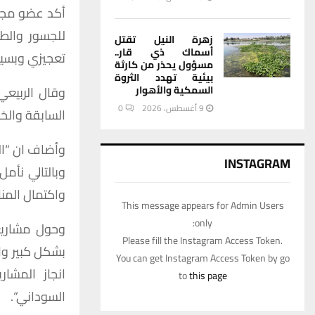
أكد
عضو
مج
للجسور
والط
زهرة النيل تقتل
أسماك ذي قار..
تعجيزي
وبسي
مسؤول يحذر من كارثة
بيئية تهدد الثروة
السمكية والأهوار
وقال
الربيعي
9 أغسطس، 2026
0
السابقة
والخ
وأضاف
ان
“
ا
INSTAGRAM
وبالتالي
نأمل
واكتمال
المن
This message appears for Admin Users
only:
وحول
مشاري
Please fill the Instagram Access Token.
بشكل
كبير
ول
You can get Instagram Access Token by go
انجاز
المشاري
to
this page
السوداني
“.