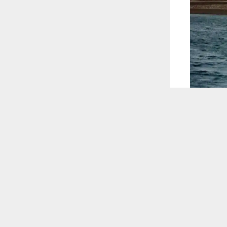
 ترغب في ذلك.
موافق
قراءة المزيد
 أكس
افاد مسؤول حكومي، اليوم الاحد (18 شباط 2024)، بزيادة خزين ثاني اكبر سدود شرق العراق 24 مليون
عد ثاني أهم