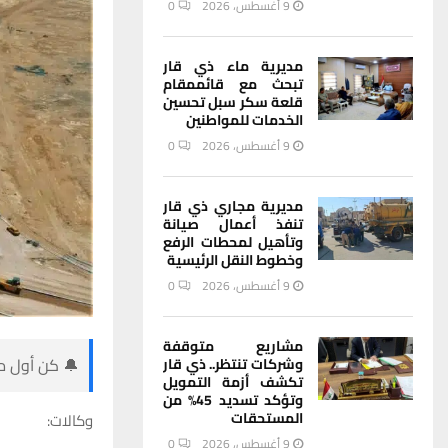
9 أغسطس، 2026
0
مديرية ماء ذي قار
تبحث مع قائممقام
قلعة سكر سبل تحسين
الخدمات للمواطنين
9 أغسطس، 2026
0
مديرية مجاري ذي قار
تنفذ أعمال صيانة
وتأهيل لمحطات الرفع
وخطوط النقل الرئيسية
9 أغسطس، 2026
0
مشاريع متوقفة
🔔 كن أول من
وشركات تنتظر.. ذي قار
تكشف أزمة التمويل
وتؤكد تسديد 45% من
المستحقات
وكالات:
9 أغسطس، 2026
0