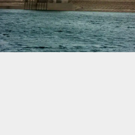
حسين تجربتك. سنفترض أنك موافق على هذا، ولكن يمكنك إلغاء الاشتراك إذا كنت
 من يعرف الأخبار العاجلة عن الناصرية– تابع حساباتنا على فيسبوك أو
حية العظيم عبد الجبار العبيدي في حديث لـ”بغداد اليوم”، ان” سد العظيم ي