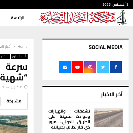
9 أغسطس، 2026
الرئيسة
أ
SOCIAL MEDIA
Home
أخبار ال
أخبار العراق
ألأخبار
سرعة إ
“شهية” 
19 فبراير، 2024
آخر الاخبار
مشاركة
تشققات وانهيارات
وحوادث مميتة على
الطريق الدولي.. مرور
ذي قار تطالب بصيانته