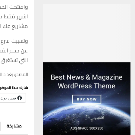
وافتتحت
الح
اشهر
فقط
م
مشاريع
فك
ا
وتسببت
سرع
عن
حجم
الفس
التي
تستغرق
المصدر: بغداد ال
شارك هذا الموضو
فيس بوك
مشاركة