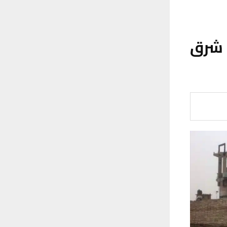
د شرق