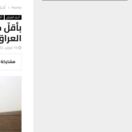
Home
أخبا
أخبار العراق
ألأ
بأقلّ 
العراق يزدا
19 فبراير، 2024
مشاركة