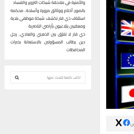
والأمنية في ملاحقة شبكات التزوير والفساد
بالصور: أختام ووثائق مزورة وأسلحة.. محكمة
استئناف ذي قار تكشف شبكة موظفي بلدية
ومعقبين يتلاعبون بأراضي الناصرية
ذي قار لا تفرّق بين الذهبي والعادي.. رجل
دين يطالب المسؤولين بالاستعانة بخبرات
المحافظات
S
e
S
a
r
E
c
h
A
f

R
o