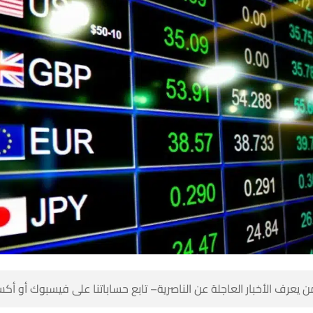
 كن أول من يعرف الأخبار العاجلة عن الناصرية– تابع حساباتنا على ف