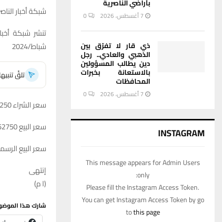
بأراضي الناصرية
شبكة أخبار الناصر
7 أغسطس، 2026
0
شباط/2024
ذي قار لا تفرّق بين
الذهبي والعادي.. رجل
دين يطالب المسؤولين
بالاستعانة بخبرات
تلقَّ تنبي
المحافظات
7 أغسطس، 2026
0
سعر الشراء 152250 دينار لكل 100 دولار
سعر البيع 152750 دينار لكل 100 دولار
INSTAGRAM
سعر البيع الرسمي المقر م
This message appears for Admin Users
إنتهى
only:
(ا م)
Please fill the Instagram Access Token.
You can get Instagram Access Token by go
شارك هذا الموضو
to
this page