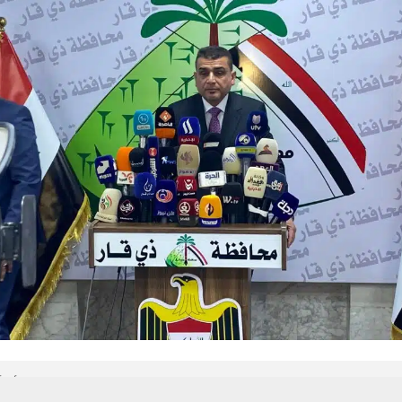
 من يعرف الأخبار العاجلة عن الناصرية– تابع حساباتنا على فيسبوك أو
حسين تجربتك. سنفترض أنك موافق على هذا، ولكن يمكنك إلغاء الاشتراك إذا كنت