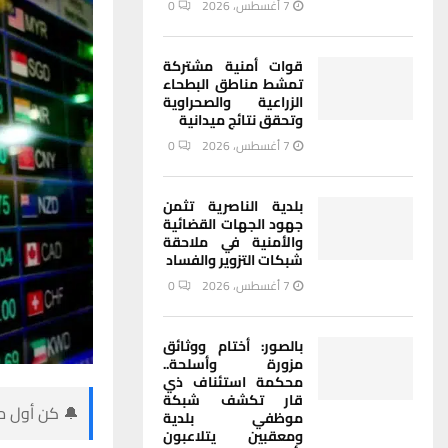
7 أغسطس، 2026
0
قوات أمنية مشتركة
تمشط مناطق البطحاء
الزراعية والصحراوية
وتحقق نتائج ميدانية
7 أغسطس، 2026
0
بلدية الناصرية تثمن
جهود الجهات القضائية
والأمنية في ملاحقة
شبكات التزوير والفساد
7 أغسطس، 2026
0
بالصور: أختام ووثائق
مزورة وأسلحة..
محكمة استئناف ذي
قار تكشف شبكة
🔔 كن أول من
موظفي بلدية
ومعقبين يتلاعبون