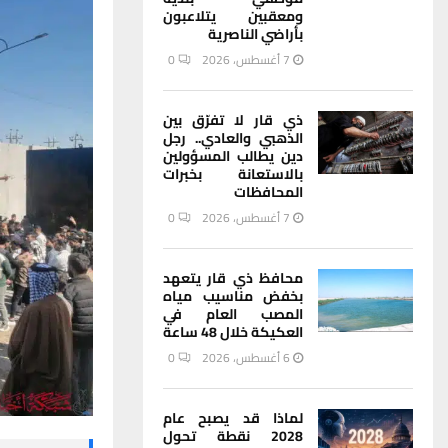
ومعقبين يتلاعبون
بأراضي الناصرية
7 أغسطس، 2026
0
ذي قار لا تفرّق بين
الذهبي والعادي.. رجل
دين يطالب المسؤولين
بالاستعانة بخبرات
المحافظات
7 أغسطس، 2026
0
محافظ ذي قار يتعهد
بخفض مناسيب مياه
المصب العام في
العكيكة خلال 48 ساعة
6 أغسطس، 2026
0
لماذا قد يصبح عام
2028 نقطة تحول