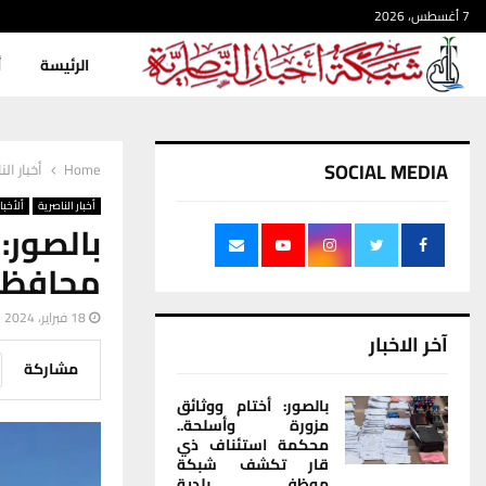
7 أغسطس، 2026
الرئيسة
أ
SOCIAL MEDIA
Home
أخبار الن
أخبار الناصرية
ألأخبار
بالصور:
محافظة
18 فبراير، 2024
آخر الاخبار
مشاركة
بالصور: أختام ووثائق
مزورة وأسلحة..
محكمة استئناف ذي
قار تكشف شبكة
موظفي بلدية