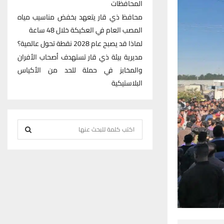
المحافظات
محافظ ذي قار يتعهد بخفض مناسيب مياه
المصب العام في العكيكة خلال 48 ساعة
لماذا قد يصبح عام 2028 نقطة تحول عالمية؟
مديرية بيئة ذي قار تستهدف أصحاب الأفران
والمخابز في حملة للحد من الأكياس
البلاستيكية
S
e
S
a
r
E
c
h
A
f
R
o