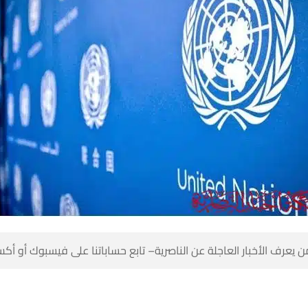
 كن أول من يعرف الأخبار العاجلة عن الناصرية– تابع حساباتنا على ف