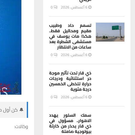
6 أغسطس، 2026
0
تسمم حاد وطبيب
مقيم ومحاليل فقط..
هكذا مات يوسف في
مستشفى الشطرة بعد
ساعات من الانتظار
6 أغسطس، 2026
0
ذي قار تحت تأثير موجة
حر استثنائية ودرجات
حرارة تتخطى الخمسين
درجة مئوية
6 أغسطس، 2026
0
🔔 كن أول من
سمك السلور يهدد
الاهوار.. مسؤول في
وكالات:
ذي قار يحذر من كارثة
بيولوجية صامتة