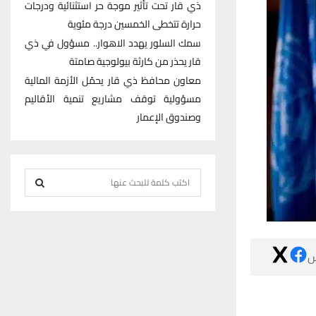
ذي قار تحت تأثير موجة حر استثنائية ودرجات
حرارة تتخطى الخمسين درجة مئوية
سمك السلور يهدد الاهوار.. مسؤول في ذي
قار يحذر من كارثة بيولوجية صامتة
معاون محافظ ذي قار يحمّل الأزمة المالية
مسؤولية توقف مشاريع تنمية الأقاليم
وصندوق الإعمار
S
e
S
a
r
E
c

h
A
f
R
o