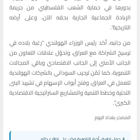
بدورها
في
حماية
الشعب
الفلسطيني
من
جريمة
الإبادة
الجماعية
الجارية
بحقه
الآن،
وعلى
أرضه
التاريخية
“.
من
جانبه،
أكد
رئيس
الوزراء
الهولندي
“
رغبة
بلاده
في
ترسيخ
الشراكة
مع
العراق،
وتحوّل
علاقات
التعاون
من
الجانب
الأمني
إلى
الجانب
الاقتصادي
وباقي
المجالات
التنموية،
كما
ثمّن
ترحيب
السوداني
بالشركات
الهولندية
للعمل
في
العراق،
وفتح
أبواب
الإسهام
في
تشييد
البنى
التحتية
وخطط
التنمية
والمشاريع
الستراتيجية
الاقتصادية
الكبرى
“.
المصدر: بغداد اليوم
📱 حمل تطبيق أخبار الناصرية وكن على اطلاع دائم