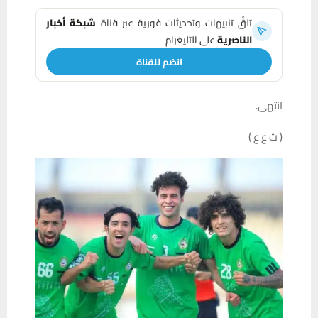
تلقَّ تنبيهات وتحديثات فورية عبر قناة
شبكة أخبار
الناصرية
على التليغرام
انضم للقناة
انتهى.
( ت ع ع )