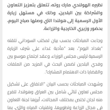
نظيره
الهولندي
مارك
روته،
تتعلق
بتعزيز
التعاون
والشراكة
بين
البلدين،
وذلك
في
مستهل
زيارة
الأول
الرسمية
إلى
هولندا
التي
وصلها
صباح
اليوم،
بحضور
وزيري
الخارجية
والزراعة
.
وجاءت
المباحثات
بحسب
بيان
لمكتب
السوداني
تلقته
“
بغداد
اليوم
“
،
بعد
“
مأدبة
غداء
على
شرف
الزيارة
الرسمية
لرئيس
مجلس
الوزراء،
وعقد
اجتماع
موسع
بين
وفدي
البلدين
تضمن
البحث
في
المزيد
من
الملفات
والقضايا
ذات
الاهتمام
المشترك
“.
وشهدت
المباحثات
بحسب
البيان
“
الاتفاق
على
تشكيل
مجلس
تعاون
ثنائي
شامل
بين
العراق
وهولندا،
تتفرع
منه
لجان
تختص
بمختلف
المجالات،
أبرزها
لجنة
التعاون
في
مجال
الزراعة
وتطويرها،
وتقنيات
المياه
والرّي،
بما