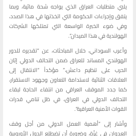
يلبي
متطلبات
العراق
الذي
يواجه
شحة
مائية،
وبما
يتفق
وإجراءات
الحكومة
التي
اتخذتها
في
هذا
الصدد،
وفي
ضوء
الخبرة
الواسعة
التي
تمتلكها
الشركات
الهولندية
في
هذا
الميدان
“.
وأعرب
السوداني،
خلال
المباحثات،
عن
“
تقديره
للدور
الهولندي
المساند
للعراق
ضمن
التحالف
الدولي
إبّان
الحرب
على
تنظيم
داعش،
”
مؤكداً
“
الانتقال
إلى
العلاقات
الثنائية
لاستدامة
التعاون
وجهود
الاستقرار،
كما
جدد
الموقف
العراقي
من
انتفاء
الحاجة
لبقاء
التحالف
الدولي
في
العراق،
في
ظل
تنامي
قدرات
القوات
الأمنية
العراقية
“.
وأشار
إلى
“
أهمية
العمل
الدولي
من
أجل
وقف
العدوان
في
غزّة،
وضرورة
أن
تضطلع
الدول
الأوروبية