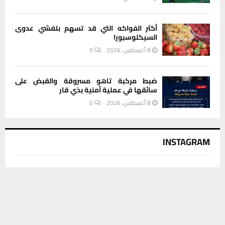
أكثر الفواكه التي قد تسهم بتفشي عدوى
السيكلوسبورا
8 أغسطس، 2026
0
ضبط مركبة تاهو مسروقة والقبض على
سائقها في عملية أمنية بذي قار
8 أغسطس، 2026
0
INSTAGRAM
This message appears for Admin Users only:
يستخدم هذا الموقع ملفات تعريف الارتباط لتحسين تجربتك. سنفترض أنك
Please fill the Instagram Access Token. You can get Instagram
موافق على هذا، ولكن يمكنك إلغاء الاشتراك إذا كنت ترغب في ذلك.
Access Token by go to
this page
موافق
قراءة المزيد