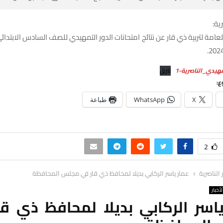
ية:
لعامة لتربية ذي قار عن نتائج امتحانات الدور التمهيدي للصف السادس الابتدائ
مهيدي_الناصرية-1
تنزيل
ع:
X
WhatsApp
طباعة
2
ر الناصرية
عمار ياسر الركابي بديلا لمحافظ ذي قار في مجلس المحافظة
لأخبار
ياسر الركابي بديلا لمحافظ ذي قا