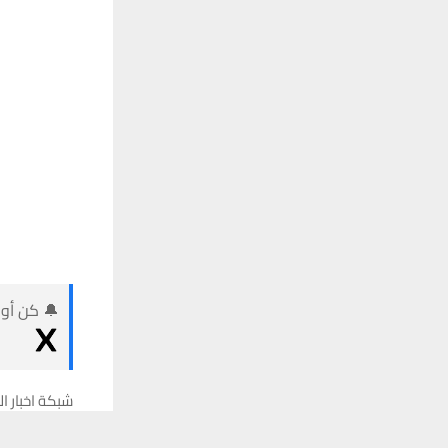
🔔 كن أول
شبكة اخبار ال
يستخدم هذا الموقع ملفات تعريف الارتباط لت
كشف مصدر ف