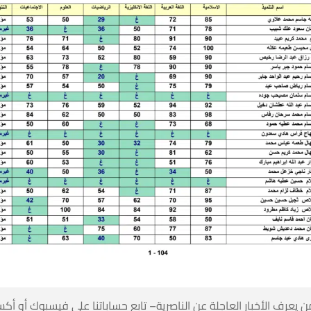
 كن أول من يعرف الأخبار العاجلة عن الناصرية– تابع حساباتنا على ف