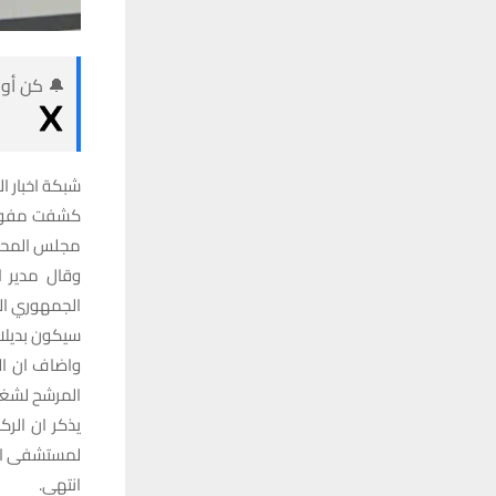
🔔 كن أول
شبكة اخبار ال
كشفت مفوضية
مجلس المحا
وقال مدير ا
الجمهوري ال
سيكون بديلا.
المرشح لشغ
يذكر ان الر
لمستشفى ال
انتهى.