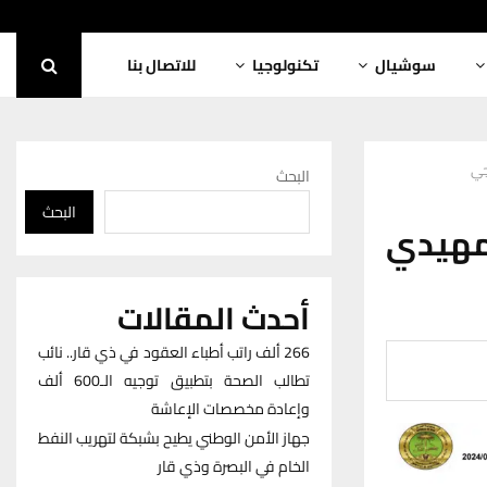
سوشيال
تكنولوجيا
للاتصال بنا
جي
البحث
البحث
تمهيدي
أحدث المقالات
266 ألف راتب أطباء العقود في ذي قار.. نائب
تطالب الصحة بتطبيق توجيه الـ600 ألف
وإعادة مخصصات الإعاشة
جهاز الأمن الوطني يطيح بشبكة لتهريب النفط
الخام في البصرة وذي قار