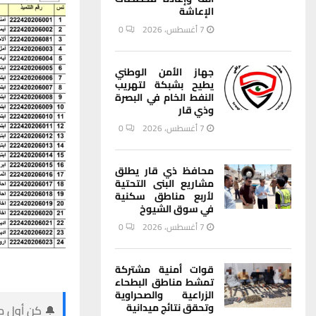
الإعاشة
7 أغسطس، 2026
0
جهاز الأمن الوطني
يطيح بشبكة لتهريب
النفط الخام في البصرة
وذي قار
7 أغسطس، 2026
0
محافظ ذي قار يطلق
مشاريع البنى التحتية
لأربع مناطق سكنية
في سوق الشيوخ
7 أغسطس، 2026
0
قوات أمنية مشتركة
تمشط مناطق البطحاء
الزراعية والصحراوية
وتحقق نتائج ميدانية
🔔 كن أول من