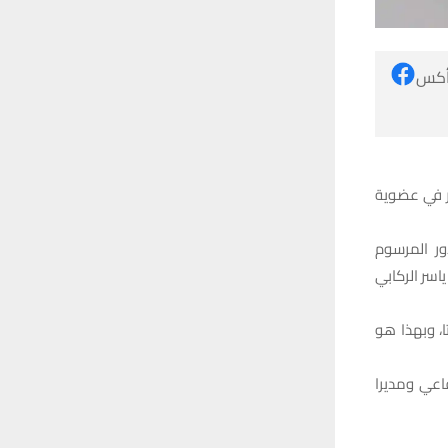
 أكس
ر في عضوية
ور المرسوم
سر الركابي
 في تحالف قوى الدولة الوطنية وقد حصل على 2523 صوتا، وبهذا هو
اعي ومديرا