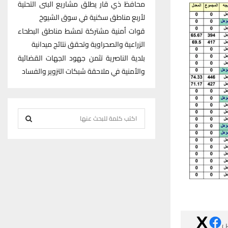
محافظ ذي قار يطلق مشاريع البنى التحتية
لأربع مناطق سكنية في سوق الشيوخ
قوات أمنية مشتركة تمشط مناطق البطحاء
الزراعية والصحراوية وتحقق نتائج ميدانية
بلدية الناصرية تثمن جهود الجهات القضائية
والأمنية في ملاحقة شبكات التزوير والفساد
S
e
S
a
r
E
c
h
A
f
R
o
r
C
