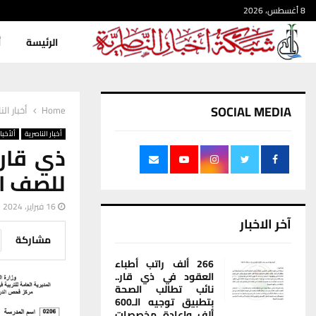
8 أغسطس، 2026
الرئيسة
أ
SOCIAL MEDIA
Home
أخبار الن
أخبار الناصرية
ألأخبار
ذي قار 
للصف ال
16 فبراير، 2024
آخر الاخبار
مشاركة
266 ألف راتب أطباء
العقود في ذي قار..
نائب تطالب الصحة
بتطبيق توجيه الـ600
ألف وإعادة مخصصات