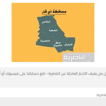
 من يعرف الأخبار العاجلة عن الناصرية– تابع حساباتنا على فيسبوك أو
ناصرية:
حسين تجربتك. سنفترض أنك موافق على هذا، ولكن يمكنك إلغاء الاشتراك إذا كنت
ي شرطة ذي قار عن انتحار شاب في العقد الثاني من عمره بطلق نار