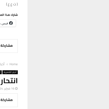
( ت ع ع )
شارك هذا الم
فيس ب
مشاركة
Home
أخبا
أخبار الناصرية
أ
انتحار
16 فبراير، 2024
مشاركة