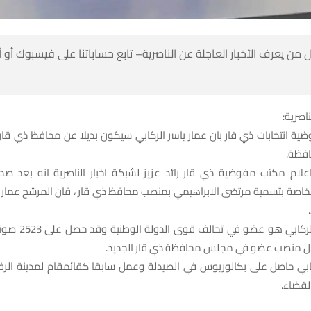
 من يعرف الأخبار العاجلة عن الناصرية– تابع حساباتنا على فيسبوك أو
ناصرية:
 انتخابات ذي قار بان عمار ياسر الركابي سيكون بديلا عن محافظ ذي قا
فظة.
علام مكتب مفوضية ذي قار رائد عزيز لشبكة اخبار الناصرية انه بعد صد
خاصة بتسمية مرتضى الابراهيمي بمنصب محافظ ذي قار ، فان المرشح عمار يا
واضاف ان الركابي هو عضو
ل منصب عضو في مجلس محافظة ذي قار الجديد.
كابي حاصل على بكالوريوس في الصيدلة وعمل سابقا كقائمقام لمدينة الرف
قضاء.