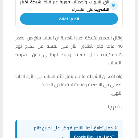
تلقَّ تنبيهات وتحديثات فورية عبر قناة
شبكة أخبار
الناصرية
على التليغرام
انضم للقناة
وقال المصدر لشبكة اخبار الناصرية ان الشاب يبلغ من العمر
16 عاما قام باطلاق النار على نفسه من سلاح نوع
كلاشنكوف داخل منزله، وسط الرفاعي دون معرفة
الأسباب.
واضاف، ان الشرطة قامت بنقل جثة الشاب الى دائرة الطب
العدلي في الناصرية وفتحت تحقيقا في الحادث.
انتهى.
( ت م ح)
📱 حمل تطبيق أخبار الناصرية وكن على اطلاع دائم
×
تحميل من Google Play