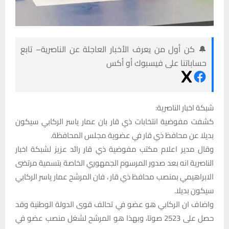
🔔 كن أول من يعرف الأخبار العاجلة عن الناصرية– تابع
حساباتنا على فيسبوك أو أكس
شبكة اخبار الناصرية:
كشفت مفوضية انتخابات ذي قار بان عمار ياسر الركابي سيكون
بديلا عن محافظ ذي قار في عضوية مجلس المحافظة.
وقال مدير اعلام مكتب مفوضية ذي قار رائد عزيز لشبكة اخبار
الناصرية انه بعد صدور المرسوم الجمهوري الخاصة بتسمية مرتضى
الابراهيمي بمنصب محافظ ذي قار ، فان المرشح عمار ياسر الركابي
سيكون بديلا.
واضاف ان الركابي هو عضو في تحالف قوى الدولة الوطنية وقد
حصل على 2523 صوتا، وبهذا هو المرشح لشغل منصب عضو في