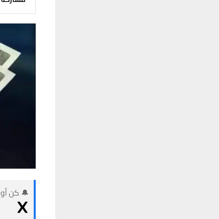
🔔 كن أول