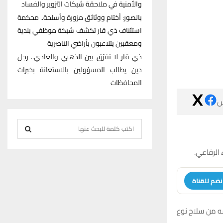
والأمنية في ملاحقة شبكات التزوير والفساد
بالصور: أختام ووثائق مزورة وأسلحة.. محكمة
استئناف ذي قار تكشف شبكة موظفي بلدية
ومعقبين يتلاعبون بأراضي الناصرية
ذي قار لا تفرّق بين الذهبي والعادي.. رجل
دين يطالب المسؤولين بالاستعانة بخبرات
المحافظات

S
e
S
a
كشف مصدر
r
E
c
انضم للقنا
h
A
f
R
وقال المصدر لشبكة اخبار الناصرية ا
o