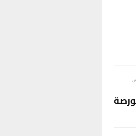
يس
ورصة