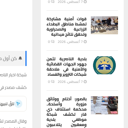
7 أغسطس، 2026
0
قوات أمنية مشتركة
تمشط مناطق البطحاء
الزراعية والصحراوية
وتحقق نتائج ميدانية
7 أغسطس، 2026
0
🔔 كن أول من
بلدية الناصرية تثمن
جهود الجهات القضائية
والأمنية في ملاحقة
شبكة اخبار الناصر
شبكات التزوير والفساد
7 أغسطس، 2026
0
كشف مصدر في شر
بالصور: أختام ووثائق
تلقَّ تنبي
مزورة وأسلحة..
محكمة استئناف ذي
قار تكشف شبكة
موظفي بلدية
ومعقبين يتلاعبون