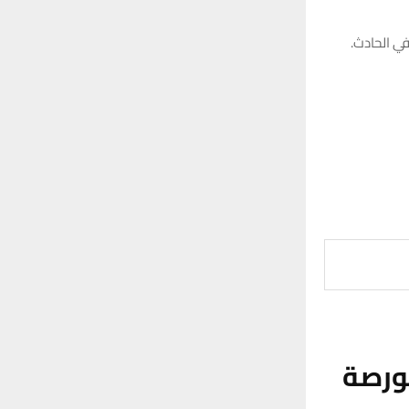
r
C
:
ي الحادث.
H
ورصة