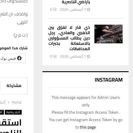
كلاشنكوف داخل 
بأراضي الناصرية
7 أغسطس، 2026
0
واضاف، ان الشرط
انتهى.
ذي قار لا تفرّق بين
الذهبي والعادي.. رجل
( ت م ح)
دين يطالب المسؤولين
بالاستعانة بخبرات
شارك هذا الموضو
المحافظات
7 أغسطس، 2026
0
فيس بوك
INSTAGRAM
مشاركة
This message appears for Admin Users
Home
أخبا
only:
Please fill the Instagram Access Token.
أخبار رياضية
ألأ
استقر
You can get Instagram Access Token by go
to
this page
الناصر