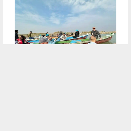
يستخدم هذا الموقع ملفات تعريف الارتباط لتحسين تجربتك. سنفترض أنك
موافق على هذا، ولكن يمكنك إلغاء الاشتراك إذا كنت ترغب في ذلك.
موافق
قراءة المزيد